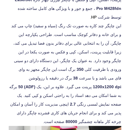
Pro M428fdn
، جمع و جور و با ویژگی های کامل
ساخته شده
توسط شرکت
HP
.
این چاپگر چند کاره به صورت تک رنگ (سیاه و سفید) چاپ می کند
و برای خانه و دفاتر کوچک مناسب است. طراحی یکپارچه این
چاپگر، آن را به انتخابی عالی برای دفاتر بدون فضا تبدیل می کند،
زیرا قابلیت پرینت، اسکن، کپی و فکس به صورت یکجا در این
چاپگر وجود دارد. به عنوان یک چاپگر، این دستگاه دارای دو سینی
ورودی با ظرفیت کلی
350
برگ است.ا
ین چاپگر مجهز به
وای
فای
می باشد و با سرعت
38
برگ در دقیقه با رزولوشن
1200x1200 dpi
پرینت می گیرد.
علاوه بر این، یک
(ADF) 50
برگه
به ​​شما امکان می دهد اسناد را به راحتی اسکن و کپی کنید. یک
صفحه نمایش لمسی رنگی
2.7
اینچی مدیریت کار را آسان و امکان
پذیر می کند و برای انجام جریان های کاری فشرده چاپگر دارای
چرخه کار ماهانه چشمگیر
80000
صفحه است.