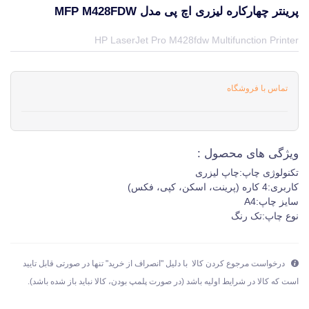
پرینتر چهارکاره لیزری اچ پی مدل MFP M428FDW
قیمت و خرید و مشخصات پرینتر چهارکاره لیزری اچ پی مدل MFP M428fdw از برند در جهان چاپگر
HP LaserJet Pro M428fdw Multifunction Printer
تماس با فروشگاه
ویژگی های محصول :
تکنولوژی چاپ:
چاپ لیزری
کاربری:
4 کاره (پرینت، اسکن، کپی، فکس)
سایز چاپ:
A4
نوع چاپ:
تک رنگ
درخواست مرجوع کردن کالا با دلیل "انصراف از خرید" تنها در صورتی قابل تایید
است که کالا در شرایط اولیه باشد (در صورت پلمپ بودن، کالا نباید باز شده باشد).