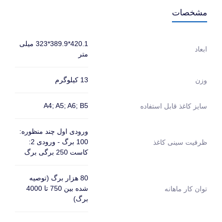
مشخصات
420.1*389.9*323 میلی
ابعاد
متر
13 کیلوگرم
وزن
A4; A5; A6; B5
سایز کاغذ قابل استفاده
ورودی اول چند منظوره:
100 برگ - ورودی 2:
ظرفیت سینی کاغذ
کاست 250 برگی برگ
80 هزار برگ (توصیه
شده بین 750 تا 4000
توان کار ماهانه
برگ)