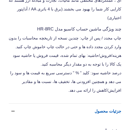
ای ، عملکردهای مختلفی مانند مالیات، تجارت و مبادله ارز هستند که
کارایی کار شما را بهبود می بخشند.(برق با 4 باتری AA / آداپتور
اختیاری)
چند ویژگی ماشین حساب کاسیو مدل HR-8RC
چاپ مجدد / پس از چاپ: چندین نسخه از تاریخچه محاسبات را بدون
وارد کردن مجدد داده ها و حتی در حالت چاپ خاموش چاپ کنید.
هزینه/فروش/حاشیه: بهای تمام شده، قیمت فروش یا حاشیه سود
یک کالا را با توجه به دو مقدار دیگر محاسبه کنید.
درصد حاشیه سود: کلید " % " دسترسی سریع به قیمت ها و سود را
می دهد و همچنین افزودنی ها، تخفیف ها، نسبت ها و مقادیر
افزایش/کاهش را ارائه می دهد.
جزئیات محصول