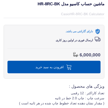
ماشین حساب کاسیو مدل HR-8RC-BK
قیمت و خرید و مشخصات ماشین حساب کاسیو مدل HR-8RC-BK از برند کاسیو Casio در جهان چاپگر
CasioHR-8RC-BK Calculator
دارای گارانتی می باشد.
ارسال فوری در اولین روز کاری
6,000,000
افزودن به سبد خرید
ویژگی های محصول :
تعداد کاراکتر
: 12 رقمی
سرعت چاپ : چاپ 2.0 خط در ثانیه
( مقدار نشان دهنده تعداد خطوط چاپ شده در هر ثانیه است )