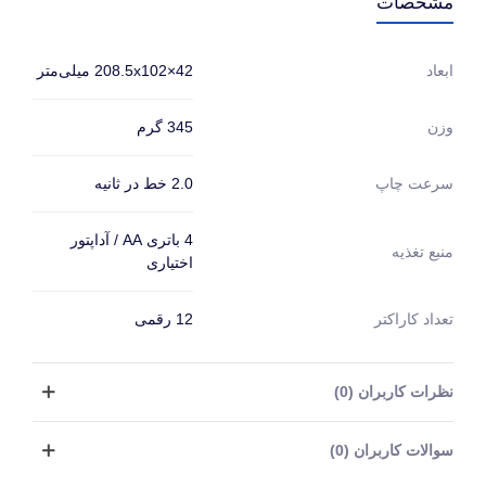
مشخصات
208.5x102×42 میلی‌متر
ابعاد
345 گرم
وزن
2.0 خط در ثانیه
سرعت چاپ
4 باتری AA / آداپتور
منبع تغذیه
اختیاری
تعداد کاراکتر
12 رقمی
نظرات کاربران (0)
سوالات کاربران (0)