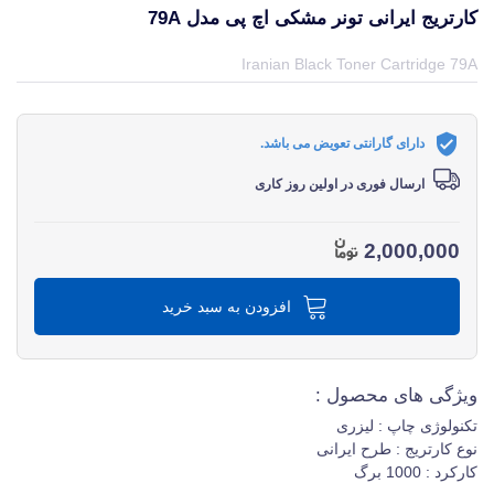
کارتریج ایرانی تونر مشکی اچ پی مدل 79A
قیمت و خرید و مشخصات کارتریج ایرانی تونر مشکی اچ پی مدل 79A از برند اچ پی HP در جهان چاپگر
Iranian Black Toner Cartridge 79A
دارای گارانتی تعویض می باشد.
ارسال فوری در اولین روز کاری
2,000,000
افزودن به سبد خرید
ویژگی های محصول :
تکنولوژی چاپ : لیزری
نوع کارتریج :
طرح ایرانی
کارکرد : 1000 برگ