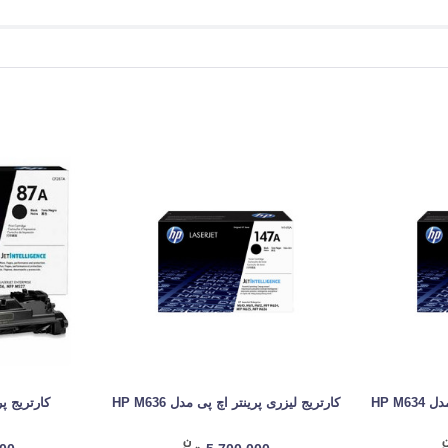
HP M6
کارتریج لیزری پرینتر اچ پی مدل HP M636
کارتریج پرینت