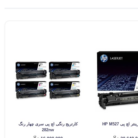
ر اچ پی HP M527
کارتریج رنگی اچ پی سری چهار رنگ
282nw