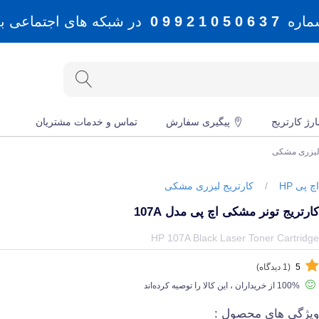
شماره
7 3 6 0 5 0 1 2 9 9 0
در شبکه های اجتماعی بله، 
رژ کارتریج
پیگیری سفارش
تماس و خدمات مشتریان
 لیزری مشکی
چ پی HP
/
کارتریج لیزری مشکی
ارتریج تونر مشکی اچ پی مدل 107A
یمت و خرید و مشخصات کارتریج تونر مشکی اچ پی مدل 107A از برند اچ پی HP در جهان چاپگر
HP 107A Black Laser Toner Cartridg
5
(1 دیدگاه)
100% از خریداران ، این کالا را توصیه کرده‌اند
یژگی های محصول :