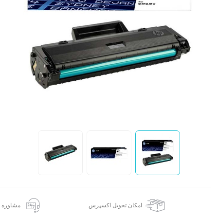
ت
ن
ک
ا
امکان تحویل اکسپرس
مشاوره 24 ساعته