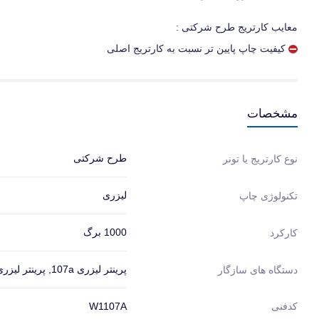
معایب کارتریج طرح شرکتی :
کیفیت چاپ پایین تر نسبت به کارتریج اصلی
مشخصات
طرح شرکتی
نوع کارتریج یا تونر
لیزری
تکنولوژی چاپ
1000 برگ
کارکرد
پرینتر لیزری 107a, پرینتر لیزری 107w, پرینتر لیزری 135a, پرینتر لیزری 135w, پرینتر لیزری 137fnw
دستگاه های سازگار
کدفنی
W1107A