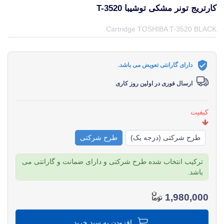
کارتریج تونر مشکی توشیبا T-3520
قیمت و خرید و مشخصات کارتریج تونر مشکی توشیبا T-3520 از برند توشیبا TOSHIBA در جهان چاپگر
Cartridge TOSHIBA T-3520 BLACK
دارای گارانتی تعویض می باشد.
ارسال فوری در اولین روز کاری
کیفیت
طرح شرکتی (درجه یک)
طرح شرکتی
ترکیب انتخاب شده طرح شرکتی و دارای ضمانت و گارانتی می
باشد.
1,980,000
افزودن به سبد خرید