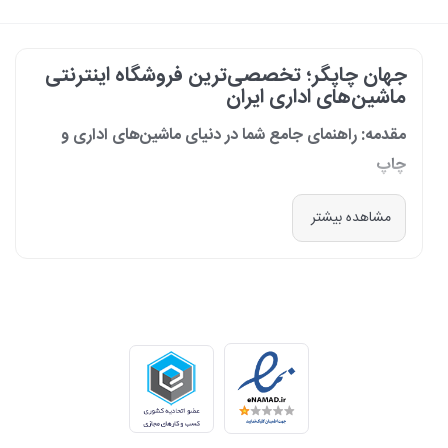
جهان چاپگر؛ تخصصی‌ترین فروشگاه اینترنتی
ماشین‌های اداری ایران
مقدمه: راهنمای جامع شما در دنیای ماشین‌های اداری و
چاپ
در دنیای پرشتاب امروز که کسب‌وکارها و سازمان‌ها برای افزایش بهره‌وری خود به
مشاهده بیشتر
فناوری‌های نوین وابسته‌اند، دسترسی به ابزارهای کارآمد و قابل اعتماد یک
ضرورت است. مجموعه جهان چاپگر از سال 1399 با درک عمیق این نیاز و با هدف
ایجاد یک مرجع تخصصی برای تأمین و پشتیبانی ماشین‌های اداری، فعالیت
خود را آغاز کرد. امروز، با افتخار خود را نه فقط یک فروشگاه، بلکه یک شریک
تجاری معتبر و تخصصی‌ترین مرکز آنلاین در این حوزه در ایران می‌دانیم. رسالت
ما، ارائه راهکارهای جامع، از مشاوره پیش از خرید تا پشتیبانی پس از فروش،
برای سازمان‌ها، شرکت‌ها و کاربران خانگی است.
طیف کاملی از محصولات برای هر نیازی
ما در جهان چاپگر، مجموعه‌ای گسترده از برترین برندهای جهانی را گرد هم