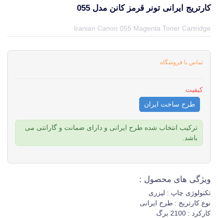
کارتریج ایرانی تونر قرمز کانن مدل 055
قیمت و خرید و مشخصات کارتریج ایرانی تونر قرمز کانن مدل 055 از برند کانن Canon در جهان چاپگر
Iranian Canon 055 Magenta Toner Cartridge
تماس با فروشگاه
کیفیت
طرح ساخت ایران
ترکیب انتخاب شده طرح ایرانی و دارای ضمانت و گارانتی می
باشد.
ویژگی های محصول :
تکنولوژی چاپ : لیزری
نوع کارتریج : طرح ایرانی
کارکرد : 2100 برگ