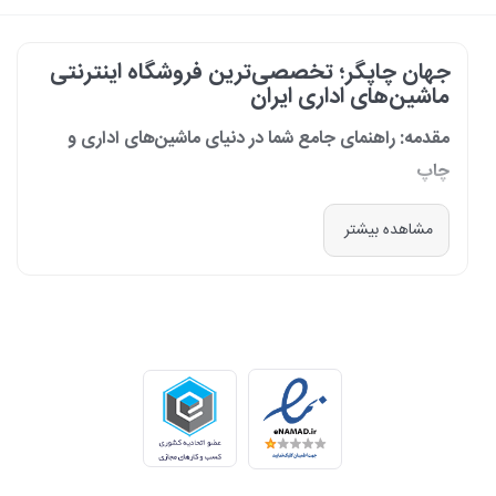
جهان چاپگر؛ تخصصی‌ترین فروشگاه اینترنتی
ماشین‌های اداری ایران
مقدمه: راهنمای جامع شما در دنیای ماشین‌های اداری و
چاپ
در دنیای پرشتاب امروز که کسب‌وکارها و سازمان‌ها برای افزایش بهره‌وری خود به
مشاهده بیشتر
فناوری‌های نوین وابسته‌اند، دسترسی به ابزارهای کارآمد و قابل اعتماد یک
ضرورت است. مجموعه جهان چاپگر از سال 1399 با درک عمیق این نیاز و با هدف
ایجاد یک مرجع تخصصی برای تأمین و پشتیبانی ماشین‌های اداری، فعالیت
خود را آغاز کرد. امروز، با افتخار خود را نه فقط یک فروشگاه، بلکه یک شریک
تجاری معتبر و تخصصی‌ترین مرکز آنلاین در این حوزه در ایران می‌دانیم. رسالت
ما، ارائه راهکارهای جامع، از مشاوره پیش از خرید تا پشتیبانی پس از فروش،
برای سازمان‌ها، شرکت‌ها و کاربران خانگی است.
طیف کاملی از محصولات برای هر نیازی
ما در جهان چاپگر، مجموعه‌ای گسترده از برترین برندهای جهانی را گرد هم
آورده‌ایم تا پاسخگوی هر نوع نیازی باشیم. تمرکز ما بر ارائه محصولاتی است که