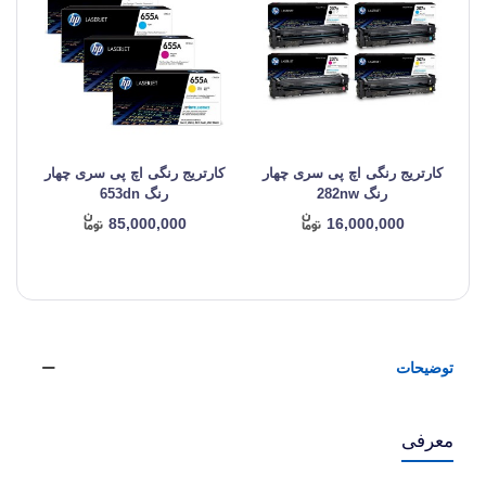
کارتریج رنگی اچ پی سری چهار
کارتریج رنگی اچ پی سری چهار
ک
رنگ 282nw
رنگ 653dn
85,000,000
16,000,000
توضیحات
معرفی