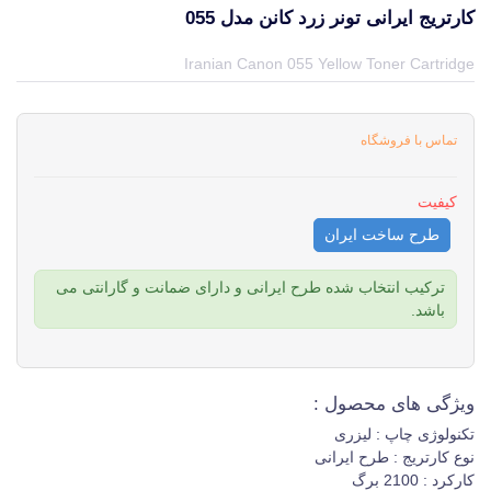
کارتریج ایرانی تونر زرد کانن مدل 055
قیمت و خرید و مشخصات کارتریج ایرانی تونر زرد کانن مدل 055 از برند کانن Canon در جهان چاپگر
Iranian Canon 055 Yellow Toner Cartridge
تماس با فروشگاه
کیفیت
طرح ساخت ایران
ترکیب انتخاب شده طرح ایرانی و دارای ضمانت و گارانتی می
باشد.
ویژگی های محصول :
تکنولوژی چاپ : لیزری
نوع کارتریج : طرح ایرانی
کارکرد : 2100 برگ