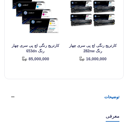
کارتریج رنگی اچ پی سری چهار
کارتریج رنگی اچ پی سری چهار
ک
رنگ 282nw
رنگ 653dn
85,000,000
16,000,000
توضیحات
معرفی