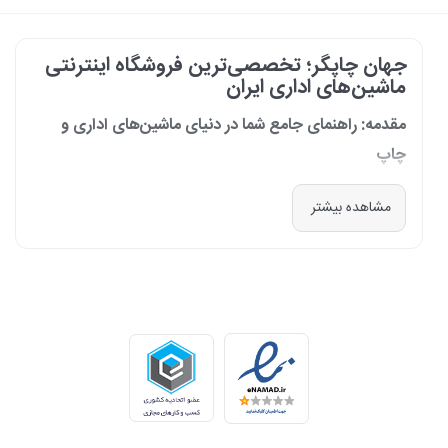
جهان چاپگر؛ تخصصی‌ترین فروشگاه اینترنتی
ماشین‌های اداری ایران
مقدمه: راهنمای جامع شما در دنیای ماشین‌های اداری و
چاپ
در دنیای پرشتاب امروز که کسب‌وکارها و سازمان‌ها برای افزایش بهره‌وری خود به
مشاهده بیشتر
فناوری‌های نوین وابسته‌اند، دسترسی به ابزارهای کارآمد و قابل اعتماد یک
ضرورت است. مجموعه جهان چاپگر از سال 1399 با درک عمیق این نیاز و با هدف
ایجاد یک مرجع تخصصی برای تأمین و پشتیبانی ماشین‌های اداری، فعالیت
خود را آغاز کرد. امروز، با افتخار خود را نه فقط یک فروشگاه، بلکه یک شریک
تجاری معتبر و تخصصی‌ترین مرکز آنلاین در این حوزه در ایران می‌دانیم. رسالت
ما، ارائه راهکارهای جامع، از مشاوره پیش از خرید تا پشتیبانی پس از فروش،
برای سازمان‌ها، شرکت‌ها و کاربران خانگی است.
طیف کاملی از محصولات برای هر نیازی
ما در جهان چاپگر، مجموعه‌ای گسترده از برترین برندهای جهانی را گرد هم
آورده‌ایم تا پاسخگوی هر نوع نیازی باشیم. تمرکز ما بر ارائه محصولاتی است که