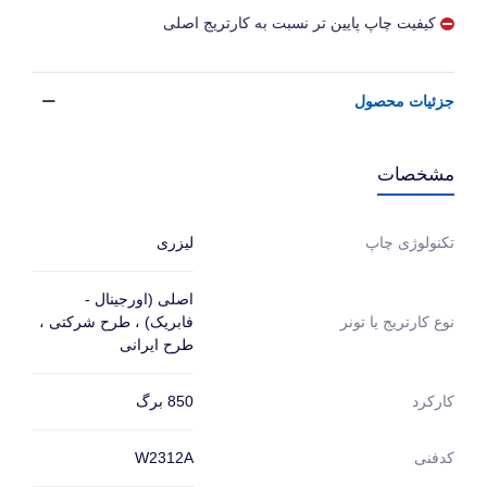
کیفیت چاپ پایین تر نسبت به کارتریج اصلی
جزئیات محصول
مشخصات
لیزری
تکنولوژی چاپ
اصلی (اورجینال -
فابریک) ، طرح شرکتی ،
نوع کارتریج یا تونر
طرح ایرانی
850 برگ
کارکرد
W2312A
کدفنی