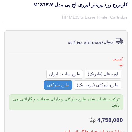
کارتریج زرد پرینتر لیزری اچ پی مدل M183FW
قیمت و خرید و مشخصات کارتریج زرد پرینتر لیزری اچ پی مدل M183fw از برند اچ پی HP در جهان چاپگر
HP M183fw Laser Printer Cartridge
ارسال فوری در اولین روز کاری
کیفیت
اورجینال (فابریک)
طرح ساخت ایران
طرح شرکتی (درجه یک)
طرح شرکتی
ترکیب انتخاب شده طرح شرکتی و دارای ضمانت و گارانتی می
باشد.
4,750,000
تنها 1 عدد در انبار جهان چاپگر باقی مانده