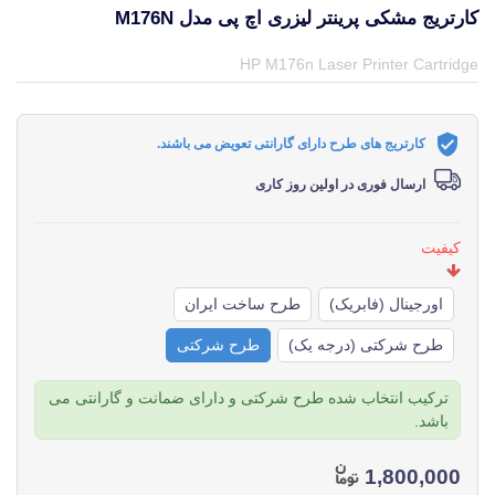
کارتریج مشکی پرینتر لیزری اچ پی مدل M176N
قیمت و خرید و مشخصات کارتریج مشکی پرینتر لیزری اچ پی مدل M176n از برند اچ پی HP در جهان چاپگر
HP M176n Laser Printer Cartridge
کارتریج های طرح دارای گارانتی تعویض می باشند.
ارسال فوری در اولین روز کاری
کیفیت
اورجینال (فابریک)
طرح ساخت ایران
طرح شرکتی (درجه یک)
طرح شرکتی
ترکیب انتخاب شده طرح شرکتی و دارای ضمانت و گارانتی می
باشد.
1,800,000