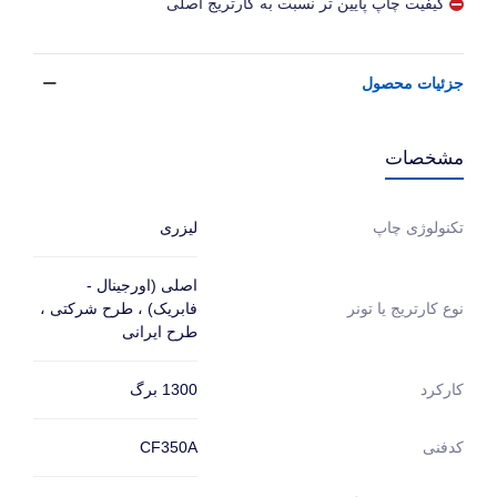
کیفیت چاپ پایین تر نسبت به کارتریج اصلی
جزئیات محصول
مشخصات
لیزری
تکنولوژی چاپ
اصلی (اورجینال -
فابریک) ، طرح شرکتی ،
نوع کارتریج یا تونر
طرح ایرانی
1300 برگ
کارکرد
CF350A
کدفنی