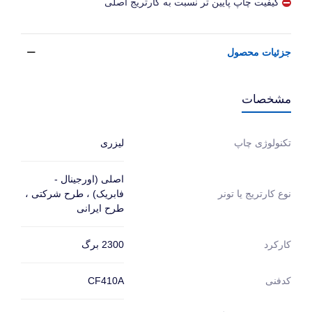
کیفیت چاپ پایین تر نسبت به کارتریج اصلی
جزئیات محصول
مشخصات
لیزری
تکنولوژی چاپ
اصلی (اورجینال -
فابریک) ، طرح شرکتی ،
نوع کارتریج یا تونر
طرح ایرانی
2300 برگ
کارکرد
CF410A
کدفنی