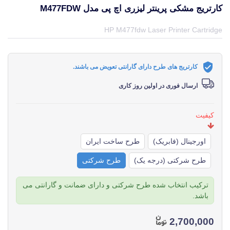
کارتریج مشکی پرینتر لیزری اچ پی مدل M477FDW
قیمت و خرید و مشخصات کارتریج مشکی پرینتر لیزری اچ پی مدل M477fdw از برند اچ پی HP در جهان چاپگر
HP M477fdw Laser Printer Cartridge
کارتریج های طرح دارای گارانتی تعویض می باشند.
ارسال فوری در اولین روز کاری
کیفیت
اورجینال (فابریک)
طرح ساخت ایران
طرح شرکتی (درجه یک)
طرح شرکتی
ترکیب انتخاب شده طرح شرکتی و دارای ضمانت و گارانتی می
باشد.
2,700,000