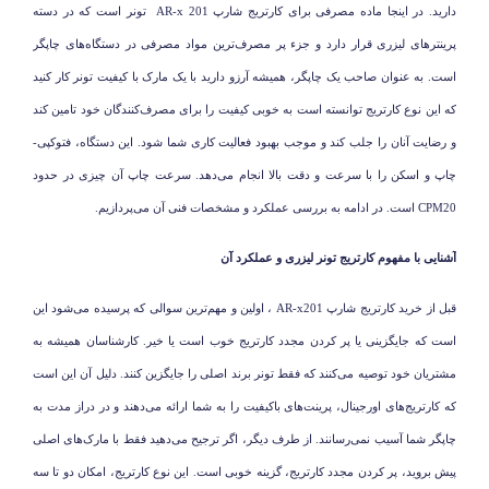
دارید. در اینجا ماده مصرفی برای کارتریج شارپ
AR-x 201
تونر است که در دسته
پرینترهای لیزری قرار دارد و جزء پر مصرف‌ترین مواد مصرفی در دستگاه‌های چاپگر
است. به عنوان صاحب یک چاپگر، همیشه آرزو دارید با یک مارک با کیفیت تونر کار کنید
که این نوع کارتریج توانسته است به خوبی کیفیت را برای مصرف‌کنندگان خود تامین کند
و رضایت آنان را جلب کند و موجب بهبود فعالیت کاری شما شود. این دستگاه، فتوکپی-
چاپ و اسکن را با سرعت و دقت بالا انجام می‌دهد. سرعت چاپ آن چیزی در حدود
20
CPM
است. در ادامه به بررسی عملکرد و مشخصات فنی آن می‌پردازیم.
آشنایی با مفهوم کارتریج تونر لیزری و عملکرد آن
قبل از خرید کارتریج شارپ
AR-x201
، اولین و مهم‌ترین سوالی که پرسیده می‌شود این
است که جایگزینی یا پر کردن مجدد کارتریج خوب است یا خیر. کارشناسان همیشه به
مشتریان خود توصیه می‌کنند که فقط تونر برند اصلی را جایگزین کنند. دلیل آن این است
که کارتریج‌های اورجینال، پرینت‌های باکیفیت را به شما ارائه می‌دهند و در دراز مدت به
چاپگر شما آسیب نمی‌رسانند. از طرف دیگر، اگر ترجیح می‌دهید فقط با مارک‌های اصلی
پیش بروید، پر کردن مجدد کارتریج، گزینه خوبی است. این نوع کارتریج، امکان دو تا سه