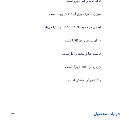
·
فاقد چاپ و کپی دورو است.
·
میزان مصرف برق آن 1.2 کیلووات است.
·
ابعادی در حدود 599*612*511 را دارا می‌باشد.
·
دارای پورت رابط
USB
است.
·
قابلیت شارژ مجدد را داراست.
·
کارکرد آن 10000 برگ است.
·
رنگ تونر آن مشکی است.
·
جزئیات محصول