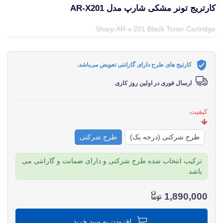
کارتریج تونر مشکی شارپ مدل AR-X201
قیمت و خرید و مشخصات کارتریج تونر مشکی شارپ مدل AR-x201 از برند شارپ Sharp در جهان چاپگر
Sharp AR-x 201 Black Toner Cartridge
کارتیج های طرح دارای گارانتی تعویض می‌باشد.
ارسال فوری در اولین روز کاری
کیفیت
طرح شرکتی (درجه یک)
طرح شرکتی
ترکیب انتخاب شده طرح شرکتی و دارای ضمانت و گارانتی می
باشد.
1,890,000
افزودن به سبد خرید