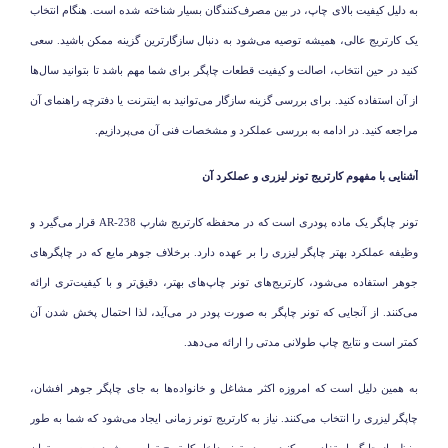
به دلیل کیفیت بالای چاپ، در بین مصرف‌کنندگان بسیار شناخته شده است. هنگام انتخاب
یک کارتریج عالی، همیشه توصیه می‌شود به دنبال سازگارترین گزینه ممکن باشید. سعی
کنید در حین انتخاب، اصالت و کیفیت قطعات چاپگر برای شما مهم باشد تا بتوانید سال‌ها
از آن استفاده کنید. برای بررسی گزینه سازگار می‌توانید به اینترنت یا دفترچه راهنمای آن
مراجعه کنید. در ادامه به بررسی عملکرد و مشخصات فنی آن می‌پردازیم.
آشنایی با مفهوم کارتریج تونر لیزری و عملکرد آن
تونر چاپگر یک ماده پودری است که در محفظه کارتریج شارپ
AR-238
قرار می‌گیرد و
وظیفه عملکرد بهتر چاپگر لیزری را بر عهده دارد. برخلاف جوهر مایع که در چاپگرهای
جوهر استفاده می‌شود، کارتریج‌های تونر چاپ‌های بهتر، دقیق‌تر و با کیفیت‌تری ارائه
می‌کنند. از آنجایی که تونر چاپگر به صورت پودر در می‌آید، لذا احتمال پخش شدن آن
کمتر است و نتایج چاپ طولانی مدتی را ارائه می‌دهد.
به همین دلیل است که امروزه اکثر مشاغل و خانواده‌ها به جای چاپگر جوهر افشان،
چاپگر لیزری را انتخاب می‌کنند. نیاز به کارتریج تونر زمانی ایجاد می‌شود که شما به طور
منظم از چاپگر استفاده می‌کنید و پودر تونر داخل کارتریج تمام می‌شود. سپس می‌توان