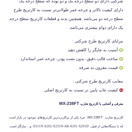
شرکتی دارای دو سطح درجه یک و دو بوده که سطح درجه یک
دارای کیفیت بالاتر و چرخه عمر طولانی‌تر نسبت به کارتریج طرح
سطح درجه دو می‌باشد. همچنین بدنه و قطعات کارتریج سطح درجه
یک دارای دوام بیشتری می‌باشد.
مزایای کارتریج طرح شرکتی :
آسیب به چاپگر را کاهش دهید
ساخت قالب دقیق، بدون نشت پودر، چرخه عمر استاندارد
قیمت مقرون به صرفه
معایب کارتریج طرح شرکتی :
کیفیت چاپ پایین تر نسبت به کارتریج اصلی
MX-238FT
معرفی و آشنایی با کارتریج شارپ
کارتریج شارپ
MX-238FT
، جزء یکی از پرکاربردترین کارتریج‌های موجود در بازار است
که با دستگاه‌هایی از قبیل،
X311N-X202-X231N-AR-X201-X201D
و... سازگار است.