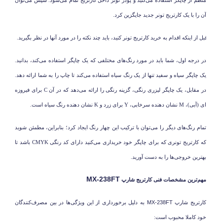
آن را با یک کارتریج تونر جدید جایگزین کرد.
-
قبل از اینکه اقدام به خرید کارتریج تونر کنید، باید چند نکته را در مورد آنها در نظر بگیرید.
در درجه اول، شما باید در مورد رنگ‌های مختلفی که یک چاپگر استفاده می‌کند، بدانید.
یک چاپگر سیاه و سفید تنها از یک رنگ سیاه استفاده می‌کند تا چاپ را به شما ارائه دهد.
در مقابل، یک چاپگر لیزری رنگی، گزینه رنگی را ارائه می‌دهد که در آن
C
برای فیروزه
ای (آبی)،
M
نشان دهنده سرخابی،
Y
برای زرد و
K
نشان دهنده رنگ سیاه است.
تمام رنگ‌های دیگر را می‌توان با ترکیب این چهار رنگ ایجاد کرد؛ بنابراین، مطمئن شوید
که کارتریج تونری که برای چاپگر خود خریداری می‌کنید دارای کد رنگی
CMYK
باشد تا
بهترین خروجی‌ها را به دست آورید.
MX-238FT
مهم‌ترین مشخصات فنی کارتریج شارپ
کارتریج شارپ
MX-238FT
به دلیل برخورداری از این ویژگی‌ها در بین مصرف‌کنندگان
خود کاملا محبوب است: