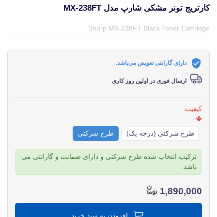
کارتریج تونر مشکی شارپ مدل MX-238FT
قیمت و خرید و مشخصات کارتریج تونر مشکی شارپ مدل MX-238FT از برند شارپ Sharp در جهان چاپگر
Sharp MX-238FT Black Toner Cartridge
دارای گارانتی تعویض می‌باشد.
ارسال فوری در اولین روز کاری
کیفیت
طرح شرکتی (درجه یک)
طرح شرکتی
ترکیب انتخاب شده طرح شرکتی و دارای ضمانت و گارانتی می
باشد.
1,890,000
افزودن به سبد خرید