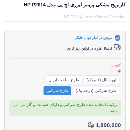
کارتریج مشکی پرینتر لیزری اچ پی مدل HP P2014
قیمت و خرید و مشخصات کارتریج مشکی پرینتر لیزری اچ پی مدل HP P2014 از برند اچ پی HP در جهان چاپگر
HP P2014 Laser Printer Cartridge
موجود در انبار جهان چاپگر
ارسال فوری در اولین روز کاری
کیفیت
اورجینال (فابریک)
طرح ساخت ایران
طرح شرکتی (درجه یک)
طرح شرکتی
ترکیب انتخاب شده طرح شرکتی و دارای ضمانت و گارانتی می
باشد.
1,890,000