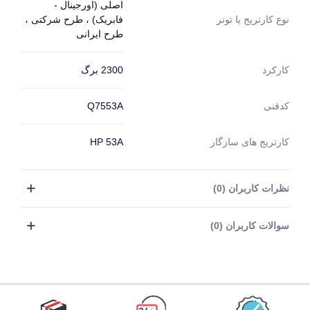
اصلی (اورجینال -
فابریک) ، طرح شرکتی ،
نوع کارتریج یا تونر
طرح ایرانی
2300 برگ
کارکرد
Q7553A
کدفنی
کارتریج های سازگار
HP 53A
نظرات کاربران (0)
سوالات کاربران (0)