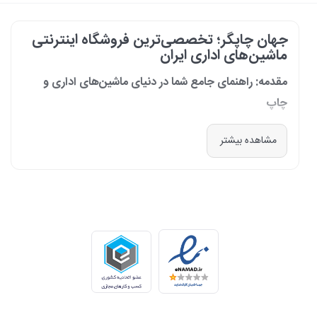
جهان چاپگر؛ تخصصی‌ترین فروشگاه اینترنتی
ماشین‌های اداری ایران
مقدمه: راهنمای جامع شما در دنیای ماشین‌های اداری و
چاپ
در دنیای پرشتاب امروز که کسب‌وکارها و سازمان‌ها برای افزایش بهره‌وری خود به
مشاهده بیشتر
فناوری‌های نوین وابسته‌اند، دسترسی به ابزارهای کارآمد و قابل اعتماد یک
ضرورت است. مجموعه جهان چاپگر از سال 1399 با درک عمیق این نیاز و با هدف
ایجاد یک مرجع تخصصی برای تأمین و پشتیبانی ماشین‌های اداری، فعالیت
خود را آغاز کرد. امروز، با افتخار خود را نه فقط یک فروشگاه، بلکه یک شریک
تجاری معتبر و تخصصی‌ترین مرکز آنلاین در این حوزه در ایران می‌دانیم. رسالت
ما، ارائه راهکارهای جامع، از مشاوره پیش از خرید تا پشتیبانی پس از فروش،
برای سازمان‌ها، شرکت‌ها و کاربران خانگی است.
طیف کاملی از محصولات برای هر نیازی
ما در جهان چاپگر، مجموعه‌ای گسترده از برترین برندهای جهانی را گرد هم
آورده‌ایم تا پاسخگوی هر نوع نیازی باشیم. تمرکز ما بر ارائه محصولاتی است که