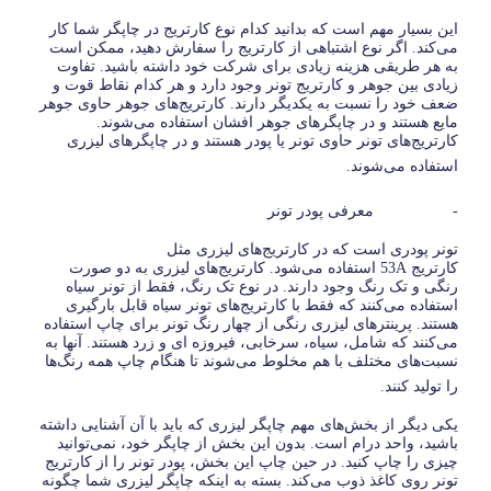
این بسیار مهم است که بدانید کدام نوع کارتریج در چاپگر شما کار
می‌کند. اگر نوع اشتباهی از کارتریج را سفارش دهید، ممکن است
به هر طریقی هزینه زیادی برای شرکت خود داشته باشید. تفاوت
زیادی بین جوهر و کارتریج تونر وجود دارد و هر کدام نقاط قوت و
ضعف خود را نسبت به یکدیگر دارند. کارتریج‌های جوهر حاوی جوهر
مایع هستند و در چاپگرهای جوهر افشان استفاده می‌شوند.
کارتریج‌های تونر حاوی تونر یا پودر هستند و در چاپگرهای لیزری
استفاده می‌شوند.
- معرفی پودر تونر
تونر پودری است که در کارتریج‌های لیزری مثل
کارتریج
53A
استفاده می‌شود. کارتریج‌های لیزری به دو صورت
رنگی و تک رنگ وجود دارند. در نوع تک رنگ، فقط از تونر سیاه
استفاده می‌کنند که فقط با کارتریج‌های تونر سیاه قابل بارگیری
هستند. پرینترهای لیزری رنگی از چهار رنگ تونر برای چاپ استفاده
می‌کنند که شامل، سیاه، سرخابی، فیروزه ای و زرد هستند. آنها به
نسبت‌های مختلف با هم مخلوط می‌شوند تا هنگام چاپ همه رنگ‌ها
را تولید کنند.
یکی دیگر از بخش‌های مهم چاپگر لیزری که باید با آن آشنایی داشته
باشید، واحد درام است. بدون این بخش از چاپگر خود، نمی‌توانید
چیزی را چاپ کنید. در حین چاپ این بخش، پودر تونر را از کارتریج
تونر روی کاغذ ذوب می‌کند. بسته به اینکه چاپگر لیزری شما چگونه