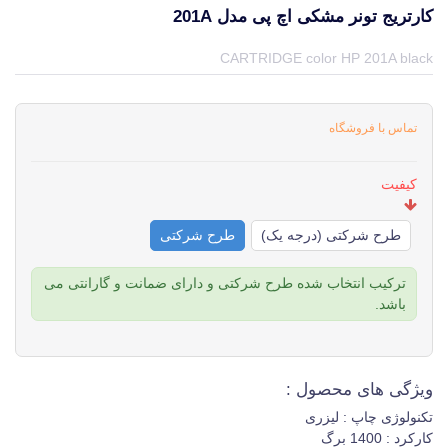
کارتریج تونر مشکی اچ پی مدل 201A
قیمت و خرید و مشخصات کارتریج تونر مشکی اچ پی مدل 201A از برند اچ پی HP در جهان چاپگر
CARTRIDGE color HP 201A black
تماس با فروشگاه
کیفیت
طرح شرکتی (درجه یک)
طرح شرکتی
ترکیب انتخاب شده طرح شرکتی و دارای ضمانت و گارانتی می
باشد.
ویژگی های محصول :
تکنولوژی چاپ : لیزری
کارکرد : 1400 برگ