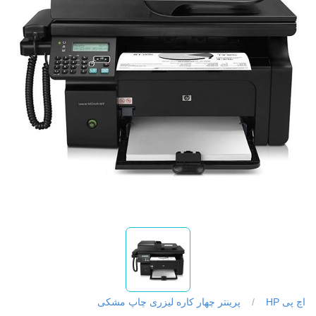
اچ پی HP
/
پرینتر چهار کاره لیزری چاپ مشکی