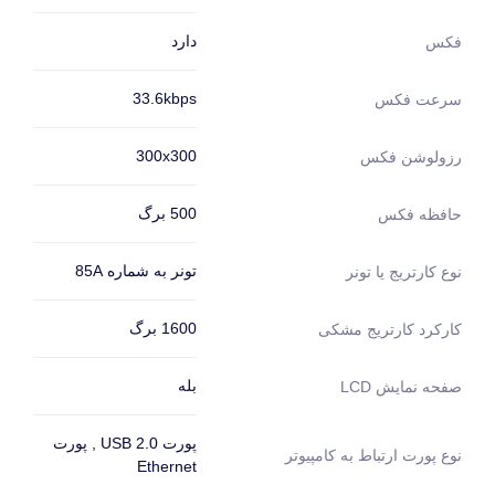
دارد
فکس
33.6kbps
سرعت فکس
300x300
رزولوشن فکس
500 برگ
حافظه فکس
تونر به شماره 85A
نوع کارتریج یا تونر
1600 برگ
کارکرد کارتریج مشکی
بله
صفحه نمایش LCD
پورت USB 2.0 , پورت
نوع پورت ارتباط به کامپیوتر
Ethernet