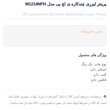
پرینتر لیزری چندکاره ی اچ پی مدل M1214NFH
قیمت و خرید و مشخصات پرینتر لیزری چندکاره ی اچ پی مدل M1214nfh از برند اچ پی HP در جهان چاپگر
HP LaserJet Pro M1214nfh Multifunction Laser Printer
تماس با فروشگاه
ویژگی های محصول
نوع چاپ: تک رنگ
اسکنر: دارد
کپی: دارد
فکس: دارد
درخواست مرجوع کردن کالا با دلیل "انصراف از خرید" تنها در صورتی قابل تایید
است که کالا در شرایط اولیه باشد (در صورت پلمپ بودن، کالا نباید باز شده باشد).