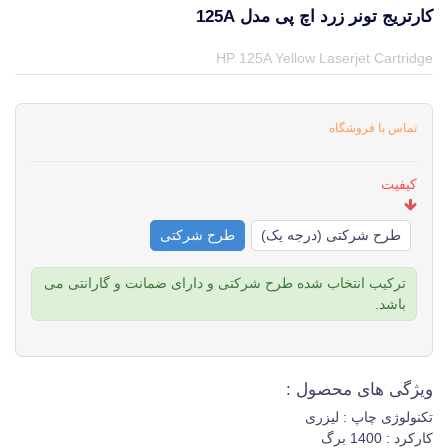
کارتریج تونر زرد اچ پی مدل 125A
قیمت و خرید و مشخصات کارتریج تونر زرد اچ پی مدل 125A از برند اچ پی HP در جهان چاپگر
HP 125A Yellow Laserjet Cartridge
تماس با فروشگاه
کیفیت
طرح شرکتی (درجه یک)
طرح شرکتی
ترکیب انتخاب شده طرح شرکتی و دارای ضمانت و گارانتی می
باشد.
ویژگی های محصول :
تکنولوژی چاپ : لیزری
کارکرد : 1400 برگ