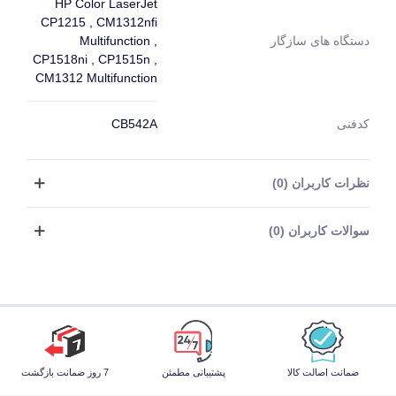
HP Color LaserJet
CP1215 , CM1312nfi
Multifunction ,
دستگاه های سازگار
CP1518ni , CP1515n ,
CM1312 Multifunction
کدفنی
CB542A
نظرات کاربران (0)
سوالات کاربران (0)
ضمانت اصالت کالا
پشتیبانی مطمئن
7 روز ضمانت بازگشت