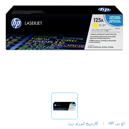
اچ پی HP
/
کارتریج لیزری زرد