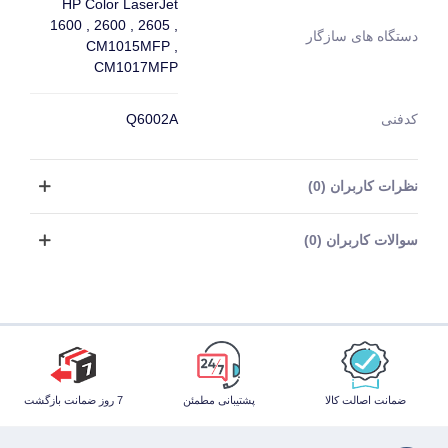
HP Color LaserJet
1600 , 2600 , 2605 ,
دستگاه های سازگار
CM1015MFP ,
CM1017MFP
کدفنی
Q6002A
نظرات کاربران (0)
سوالات کاربران (0)
ضمانت اصالت کالا
پشتیبانی مطمئن
7 روز ضمانت بازگشت