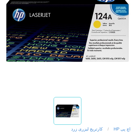
اچ پی HP
/
کارتریج لیزری زرد