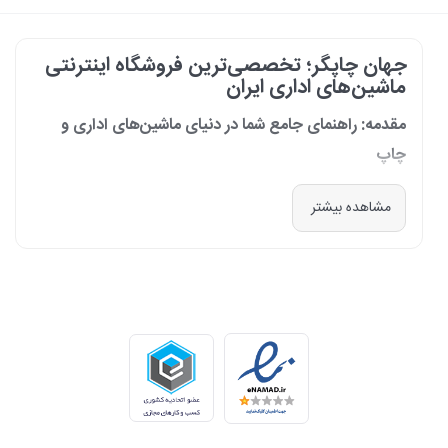
جهان چاپگر؛ تخصصی‌ترین فروشگاه اینترنتی
ماشین‌های اداری ایران
مقدمه: راهنمای جامع شما در دنیای ماشین‌های اداری و
چاپ
در دنیای پرشتاب امروز که کسب‌وکارها و سازمان‌ها برای افزایش بهره‌وری خود به
مشاهده بیشتر
فناوری‌های نوین وابسته‌اند، دسترسی به ابزارهای کارآمد و قابل اعتماد یک
ضرورت است. مجموعه جهان چاپگر از سال 1399 با درک عمیق این نیاز و با هدف
ایجاد یک مرجع تخصصی برای تأمین و پشتیبانی ماشین‌های اداری، فعالیت
خود را آغاز کرد. امروز، با افتخار خود را نه فقط یک فروشگاه، بلکه یک شریک
تجاری معتبر و تخصصی‌ترین مرکز آنلاین در این حوزه در ایران می‌دانیم. رسالت
ما، ارائه راهکارهای جامع، از مشاوره پیش از خرید تا پشتیبانی پس از فروش،
برای سازمان‌ها، شرکت‌ها و کاربران خانگی است.
طیف کاملی از محصولات برای هر نیازی
ما در جهان چاپگر، مجموعه‌ای گسترده از برترین برندهای جهانی را گرد هم
آورده‌ایم تا پاسخگوی هر نوع نیازی باشیم. تمرکز ما بر ارائه محصولاتی است که