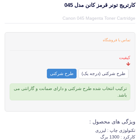
کارتریج تونر قرمز کانن مدل 045
قیمت و خرید و مشخصات کارتریج تونر قرمز کانن مدل 045 از برند کانن Canon در جهان چاپگر
Canon 045 Magenta Toner Cartridge
تماس با فروشگاه
کیفیت
طرح شرکتی (درجه یک)
طرح شرکتی
ترکیب انتخاب شده طرح شرکتی و دارای ضمانت و گارانتی می
باشد.
ویژگی های محصول :
تکنولوژی چاپ : لیزری
کارکرد : 1300 برگ