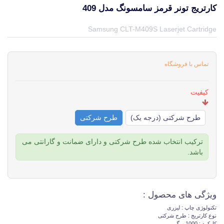
کارتریج تونر قرمز سامسونگ مدل 409
قیمت و خرید و مشخصات کارتریج تونر قرمز سامسونگ مدل 409 از برند سامسونگ Samsung در جهان چاپگر
Samsung CLT-M409S Laserjet Cartridge
تماس با فروشگاه
کیفیت
طرح شرکتی (درجه یک)
طرح شرکتی
ترکیب انتخاب شده طرح شرکتی و دارای ضمانت و گارانتی می
باشد.
ویژگی های محصول :
تکنولوژی چاپ : لیزری
نوع کارتریج : طرح شرکتی
کارکرد : 1000 برگ