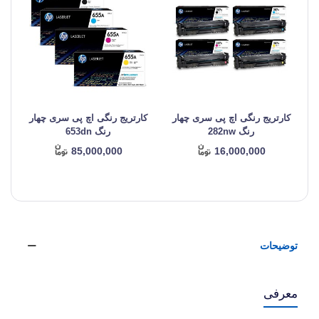
کارتریج رنگی اچ پی سری چهار
کارتریج رنگی اچ پی سری چهار
ک
رنگ 282nw
رنگ 653dn
85,000,000
16,000,000
توضیحات
معرفی