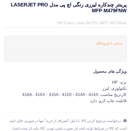
پرینتر چندکاره لیزری رنگی اچ پی مدل LASERJET PRO
MFP M479FNW
قیمت و خرید و مشخصات پرینتر چندکاره لیزری رنگی اچ پی مدل LaserJet Pro MFP M479fnw از برند اچ پی HP در جهان چاپگر
HP Color LaserJet Pro MFP M479fnw
تماس با فروشگاه
ویژگی های محصول
برند: HP
تکنولوژی: لیزر
کارتریج مناسب: 416A - 416X - 415A - 415X - 414A - 414X
قابلیت چاپ 2رو: دارد
درخواست مرجوع کردن کالا با دلیل "انصراف از خرید" تنها در صورتی قابل تایید
است که کالا در شرایط اولیه باشد (در صورت پلمپ بودن، کالا نباید باز شده باشد).