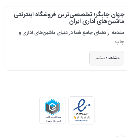
جهان چاپگر؛ تخصصی‌ترین فروشگاه اینترنتی
ماشین‌های اداری ایران
مقدمه: راهنمای جامع شما در دنیای ماشین‌های اداری و
چاپ
در دنیای پرشتاب امروز که کسب‌وکارها و سازمان‌ها برای افزایش بهره‌وری خود به
مشاهده بیشتر
فناوری‌های نوین وابسته‌اند، دسترسی به ابزارهای کارآمد و قابل اعتماد یک
ضرورت است. مجموعه جهان چاپگر از سال 1399 با درک عمیق این نیاز و با هدف
ایجاد یک مرجع تخصصی برای تأمین و پشتیبانی ماشین‌های اداری، فعالیت
خود را آغاز کرد. امروز، با افتخار خود را نه فقط یک فروشگاه، بلکه یک شریک
تجاری معتبر و تخصصی‌ترین مرکز آنلاین در این حوزه در ایران می‌دانیم. رسالت
ما، ارائه راهکارهای جامع، از مشاوره پیش از خرید تا پشتیبانی پس از فروش،
برای سازمان‌ها، شرکت‌ها و کاربران خانگی است.
طیف کاملی از محصولات برای هر نیازی
ما در جهان چاپگر، مجموعه‌ای گسترده از برترین برندهای جهانی را گرد هم
آورده‌ایم تا پاسخگوی هر نوع نیازی باشیم. تمرکز ما بر ارائه محصولاتی است که