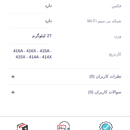
دارد
فکس
دارد
شبکه بی سیم Wi-Fi
27 کیلوگرم
وزن
416A - 416X - 415A -
کارتریج
415X - 414A - 414X
نظرات کاربران (0)
سوالات کاربران (0)