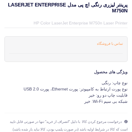
پرینتر لیزری رنگی اچ پی مدل LASERJET ENTERPRISE
M750N
قیمت و خرید و مشخصات پرینتر لیزری رنگی اچ پی مدل LaserJet Enterprise M750n از برند اچ پی HP در جهان چاپگر
HP Color LaserJet Enterprise M750n Laser Printer
تماس با فروشگاه
ویژگی های محصول
نوع چاپ: رنگی
نوع پورت ارتباط به کامپیوتر: پورت Ethernet، پورت USB 2.0
قابلیت چاپ دو رو: خیر
شبکه بی سیم Wi-Fi: خیر
درخواست مرجوع کردن کالا با دلیل "انصراف از خرید" تنها در صورتی قابل تایید
است که کالا در شرایط اولیه باشد (در صورت پلمپ بودن، کالا نباید باز شده باشد).