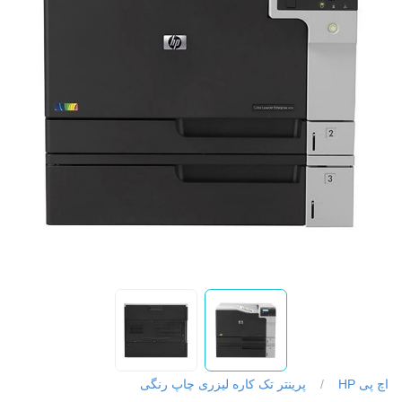
اچ پی HP
/
پرینتر تک کاره لیزری چاپ رنگی