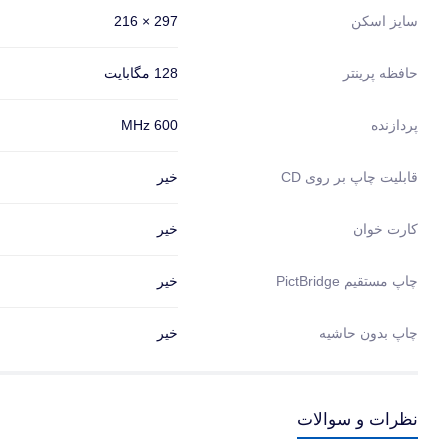
297 × 216
سایز اسکن
128 مگابایت
حافظه پرینتر
600 MHz
پردازنده
خیر
قابلیت چاپ بر روی CD
خیر
کارت خوان
خیر
چاپ مستقیم PictBridge
چاپ بدون حاشیه
خیر
نظرات و سوالات