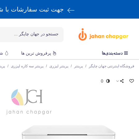
جهت ثبت سفارشات با 
دسته‌بندی‌ها
پرفروش ترین ها
شا
فروشگاه اینترنتی جهان چاپگر
/
پرینتر
/
پرینتر لیزری
/
پرینتر سه کاره لیزری
/
پری
0
ا
پ
ق
a
و
ن
ا