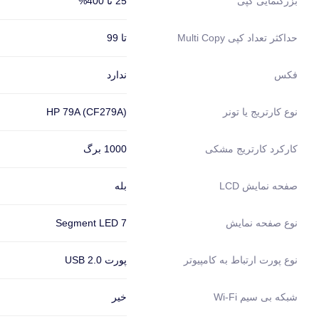
25 تا 400%
بزرگنمایی کپی
تا 99
حداکثر تعداد کپی Multi Copy
ندارد
فکس
HP 79A (CF279A)
نوع کارتریج یا تونر
1000 برگ
کارکرد کارتریج مشکی
بله
صفحه نمایش LCD
7 Segment LED
نوع صفحه نمایش
پورت USB 2.0
نوع پورت ارتباط به کامپیوتر
خیر
شبکه بی سیم Wi-Fi