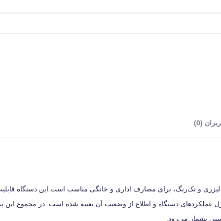
ران (0)
«Laserjet Pro MFP M26a» با تکنولوژی چاپ لیزری و تک‌رنگ، برای مصارف اداری و خانگی مناسب است.این دستگاه قا
عملکردهای دستگاه و اطلاع از وضعیت آن تعبیه شده است. در مجموع این پری
بی بشمار می‌رود.