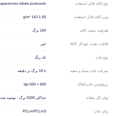
ansparencies labels postcards
نوع کاغذ قابل استفاده
60 تا 163 g/m²
وزن کاغذ قابل استفاده
150 برگ
ظرفیت سینی کاغذ
خیر
قابلیت تغذیه خودکار ADF
تک رنگ
نوع چاپ
تا 18 برگ در دقیقه
سرعت چاپ سیاه و سفید
600 × 600 dpi
رزولوشن چاپ(dpi)
حداکثر 5000 برگ - توصیه شده 100 تا 1000 برگ
توان کار ماهانه
PCLm/PCLmS
زبان چاپ