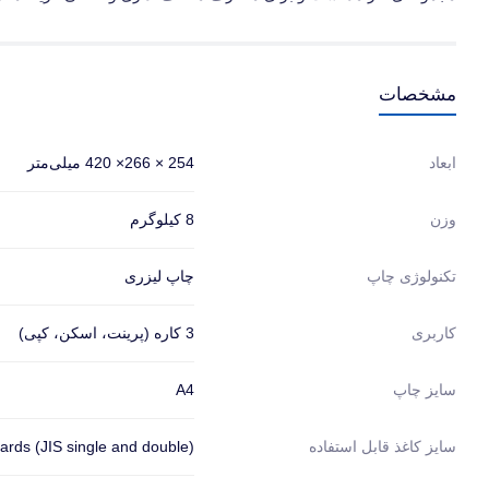
مشخصات
254 × 266× 420 میلی‌متر
ابعاد
8 کیلوگرم
وزن
چاپ لیزری
تکنولوژی چاپ
3 کاره (پرینت، اسکن، کپی)
کاربری
A4
سایز چاپ
ards (JIS single and double)
سایز کاغذ قابل استفاده