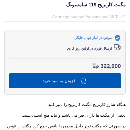
مگنت کارتریج 119 سامسونگ
قیمت و خرید و مشخصات مگنت کارتریج 119 سامسونگ از برند سامسونگ Samsung در جهان چاپگر
Cartridge magnet for samsung MLT-119
موجود در انبار جهان چاپگر
ارسال فوری در اولین روز کاری
322,000
افزودن به سبد خرید
هنگام شارژ کارتریج مگنت کارتریج را تمیز کنید.
بعضی از مگنت ها دارای فنر می باشند و نباید هیچ آسیبی ببینند.
در صورتی که مگنت تونر داخل مخزن را ناقص جمع کرد مگنت را عوض