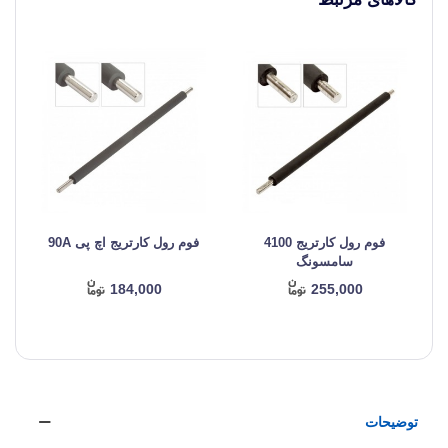
فوم رول کارتریج 4100
فوم رول کارتریج اچ پی 90A
سامسونگ
184,000
255,000
توضیحات