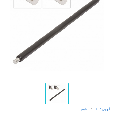
اچ پی HP
/
فوم