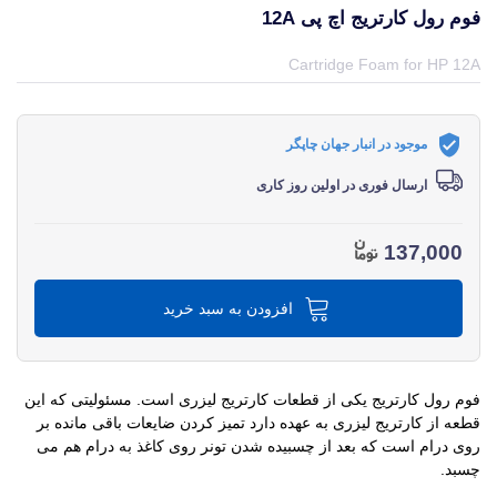
فوم رول کارتریج اچ پی 12A
قیمت و خرید و مشخصات فوم رول کارتریج اچ پی 12A از برند اچ پی HP در جهان چاپگر
Cartridge Foam for HP 12A
موجود در انبار جهان چاپگر
ارسال فوری در اولین روز کاری
137,000
افزودن به سبد خرید
فوم رول کارتریج یکی از قطعات کارتریج لیزری است.
مسئولیتی که این
قطعه از کارتریج لیزری به عهده دارد تمیز کردن ضایعات باقی مانده بر
روی درام است که بعد از چسبیده شدن تونر روی کاغذ به درام هم می
چسبد.