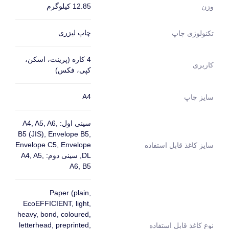
12.85 کیلوگرم
وزن
چاپ لیزری
تکنولوژی چاپ
4 کاره (پرینت، اسکن،
کاربری
کپی، فکس)
A4
سایز چاپ
سینی اول: A4, A5, A6,
B5 (JIS), Envelope B5,
Envelope C5, Envelope
سایز کاغذ قابل استفاده
DL, سینی دوم: A4, A5,
A6, B5
Paper (plain,
EcoEFFICIENT, light,
heavy, bond, coloured,
letterhead, preprinted,
نوع کاغذ قابل استفاده