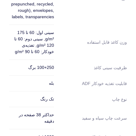
prepunched, recycled,
rough), envelopes,
labels, transparencies
سینی اول: 60 تا 175
g/m², سینی دوم: 60 تا
وزن کاغذ قابل استفاده
120 g/m², تغذیه‌ی
خودکار: 60 تا 90 g/m²
100+250 برگ
ظرفیت سینی کاغذ
بله
قابلیت تغذیه خودکار ADF
تک رنگ
نوع چاپ
حداکثر 38 صفحه در
سرعت چاپ سیاه و سفید
دقیقه