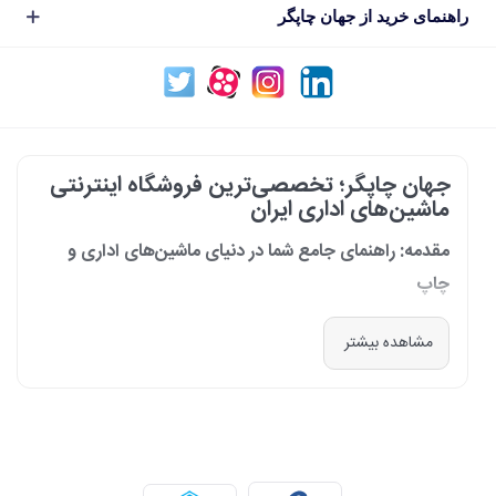
راهنمای خرید از جهان چاپگر
جهان چاپگر؛ تخصصی‌ترین فروشگاه اینترنتی
ماشین‌های اداری ایران
مقدمه: راهنمای جامع شما در دنیای ماشین‌های اداری و
چاپ
در دنیای پرشتاب امروز که کسب‌وکارها و سازمان‌ها برای افزایش بهره‌وری خود به
مشاهده بیشتر
فناوری‌های نوین وابسته‌اند، دسترسی به ابزارهای کارآمد و قابل اعتماد یک
ضرورت است. مجموعه جهان چاپگر از سال 1399 با درک عمیق این نیاز و با هدف
ایجاد یک مرجع تخصصی برای تأمین و پشتیبانی ماشین‌های اداری، فعالیت
خود را آغاز کرد. امروز، با افتخار خود را نه فقط یک فروشگاه، بلکه یک شریک
تجاری معتبر و تخصصی‌ترین مرکز آنلاین در این حوزه در ایران می‌دانیم. رسالت
ما، ارائه راهکارهای جامع، از مشاوره پیش از خرید تا پشتیبانی پس از فروش،