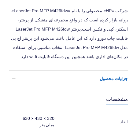
شرکت «HP» محصولی را با نام «LaserJet Pro MFP M426fdw»
روانه بازار کرده است که در واقع مجموعه‌ای متشکل از پرینتر،
اسکنر، کپی و فکس است.پرینتر LaserJet Pro MFP M426fdw
قابلیت چاپ دورو دارد که این عامل باعث می‌شود این پرینتر اچ پی
مدل LaserJet Pro MFP M426fdw انتخاب مناسبی برای استفاده
در مکان‌های اداری باشد.همچنین این دستگاه قابلیت wi-fi دارد.
جزئیات محصول
مشخصات
320 × 430 × 630
ابعاد
میلی‌متر