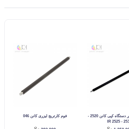
فوم رول شارژر دستگاه کپی کانن 2520 -
فوم کارتریج لیزری کانن 046
2530 - IR