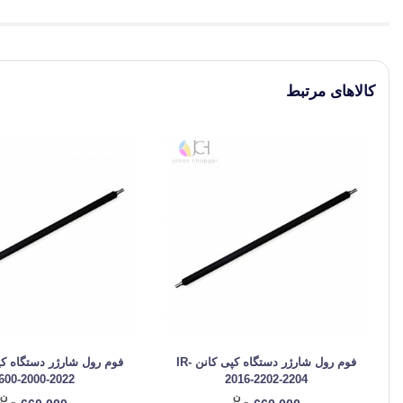
کالاهای مرتبط
فوم رول شارژر دستگاه کپی کانن IR-
600-2000-2022
2016-2202-2204