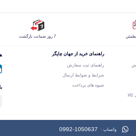
مطمئن
7 روز ضمانت بازگشت
راهنمای خرید از جهان چاپگر
هم
ش
راهنمای ثبت سفارش
شرایط و ضوابط ارسال
شیوه های پرداخت
با
کالا
0992-1050637
واتساپ :