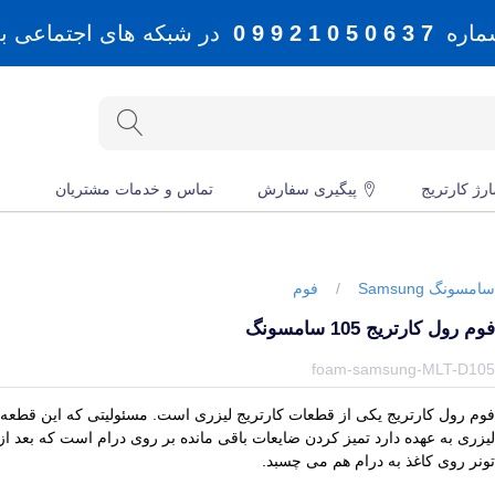
شماره
7 3 6 0 5 0 1 2 9 9 0
در شبکه های اجتماعی بله، 
رژ کارتریج
پیگیری سفارش
تماس و خدمات مشتریان
امسونگ Samsung
/
فوم
وم رول کارتریج 105 سامسونگ
یمت و خرید و مشخصات فوم رول کارتریج 105 سامسونگ از برند سامسونگ Samsung در جهان چاپگر
foam-samsung-MLT-D10
وم رول کارتریج یکی از قطعات کارتریج لیزری است.
مسئولیتی که این قطعه ا
یزری به عهده دارد تمیز کردن ضایعات باقی مانده بر روی درام است که بعد ا
ونر روی کاغذ به درام هم می چسبد.