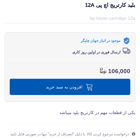
بلید کارتریج اچ پی 12A
قیمت و خرید و مشخصات بلید کارتریج اچ پی 12A از برند اچ پی HP در جهان چاپگر
hp-blade-cartridge-12a
موجود در انبار جهان چاپگر
ارسال فوری در اولین روز کاری
106,000
افزودن به سبد خرید
یکی از قطعات مهم در کارتریج بلید میباشد .
درخواست مرجوع کردن کالا با دلیل "انصراف از خرید" تنها در صورتی قابل تایید