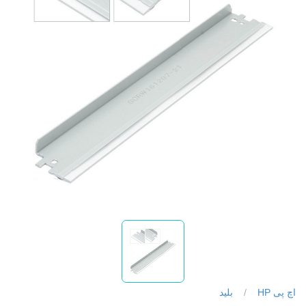
اچ پی HP
/
بلید