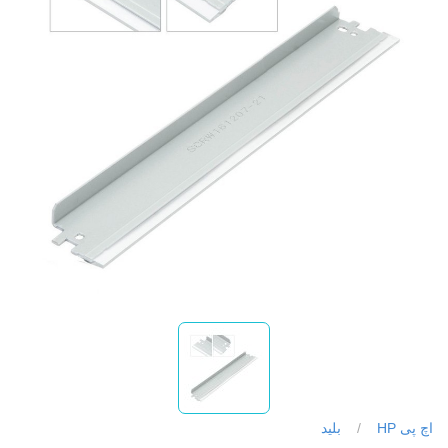
اچ پی HP
/
بلید