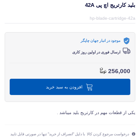
بلید کارتریج اچ پی 42A
قیمت و خرید و مشخصات بلید کارتریج اچ پی 42A از برند اچ پی HP در جهان چاپگر
hp-blade-cartridge-42a
موجود در انبار جهان چاپگر
ارسال فوری در اولین روز کاری
256,000
افزودن به سبد خرید
یکی از قطعات مهم در کارتریج بلید میباشد .
درخواست مرجوع کردن کالا با دلیل "انصراف از خرید" تنها در صورتی قابل تایید