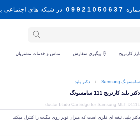
شماره
7 3 6 0 5 0 1 2 9 9 0
در شبکه های اجتماعی بله، 
رژ کارتریج
پیگیری سفارش
تماس و خدمات مشتریان
امسونگ Samsung
/
دکتر بلید
کتر بلید کارتریج 111 سامسونگ
یمت و خرید و مشخصات دکتر بلید کارتریج 111 سامسونگ از برند سامسونگ Samsung در جهان چاپگر
doctor blade Cartridge for Samsung MLT-D111
کتر بلید، تیغه ای فلزی است که میزان تونر روی مگنت را کنترل میکند