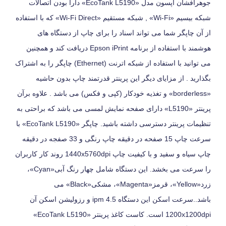
جوهرافشان اپسون مدل «EcoTank L5190» دارا بودن اتصالات
شبکه بیسیم «Wi-Fi» , شبکه مستقیم «Wi-Fi Direct» که با استفاده
از آن چاپگر شما می تواند اسناد را برای چاپ از دستگاه های
هوشمند با استفاده از برنامه Epson iPrint دریافت کند و همچنین
می توانید با استفاده از شبکه اترنت (Ethernet) چاپگر را به اشتراک
بگذارید . از مزایای دیگر این پرینتر قدرتمند چاپ بدون حاشیه
«borderless» و تغذیه خودکار (کپی و فکس) می باشد . علاوه برآن
پرینتر «L5190» دارای صفحه نمایش لمسی می باشد که براحتی به
تنظیمات پرینتر دسترسی داشته باشید. چاپگر «EcoTank L5190» با
سرعت چاپ 15 صفحه در دقیقه چاپ رنگی و 33 صفجه در دقیقه
چاپ سیاه و سفید و با کیفیت چاپ 1440x5760dpi روند کار کاربران
را سرعت می بخشد. این دستگاه شامل چهار رنگ آبی«Cyan»،
زرد«Yellow»، قرمز«Magenta»، مشکی«Black» می
باشد..سرعت اسکن این دستگاه 4.5 ipm و رزولیشن اسکن آن
1200x1200dpi است. کاست کاغذ پرینتر «EcoTank L5190»