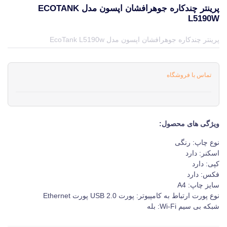
پرینتر چندکاره جوهرافشان اپسون مدل ECOTANK
L5190W
قیمت و خرید و مشخصات پرینتر چندکاره جوهرافشان اپسون مدل EcoTank L5190w از برند اپسون Epson در جهان چاپگر
پرینتر چندکاره جوهرافشان اپسون مدل EcoTank L5190w
تماس با فروشگاه
ویژگی های محصول:
نوع چاپ: رنگی
اسکنر: دارد
کپی: دارد
فکس: دارد
سایز چاپ: A4
نوع پورت ارتباط به کامپیوتر: پورت USB 2.0 پورت Ethernet
شبکه بی سیم Wi-Fi: بله