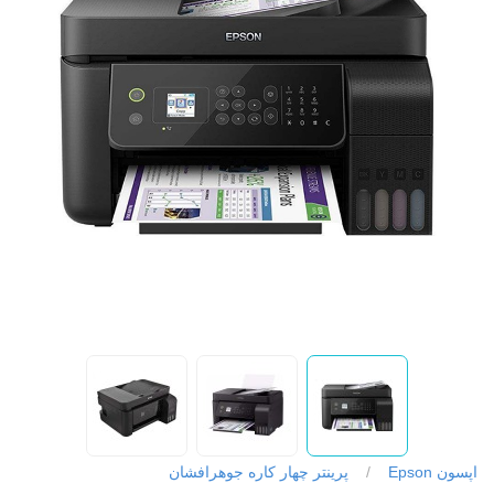
اپسون Epson
/
پرینتر چهار کاره جوهرافشان