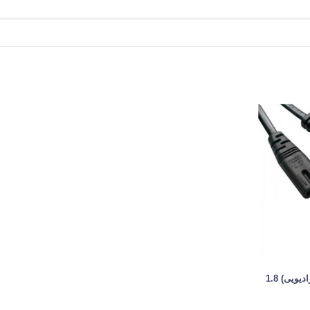
کابل برق 2 پین (دو چاک رادیویی) 1.8