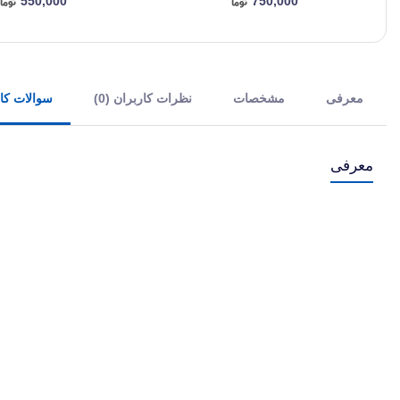
550,000
750,000
معرفی
مشخصات
نظرات کاربران (0)
سوالات کارب
معرفی
سازگار با پرینترهای جوهرافشانی که کد کارتریج آنها به شرح زیر میباشد:
140مشکی و 141رنگی
21 مشکی و 22 رنگی
131مشکی و 134 رنگی