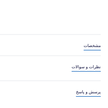
132مشکی و 136رنگی
129مشکی و 135رنگی
56مشکی و 57 رنگی
مشخصات
نظرات و سوالات
پرسش و پاسخ