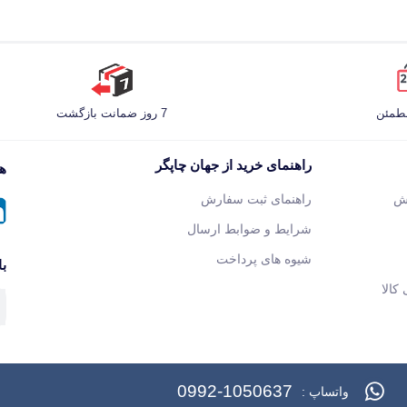
مطمئن
7 روز ضمانت بازگشت
راهنمای خرید از جهان چاپگر
هم
ش
راهنمای ثبت سفارش
شرایط و ضوابط ارسال
شیوه های پرداخت
با
کالا
0992-1050637
واتساپ :