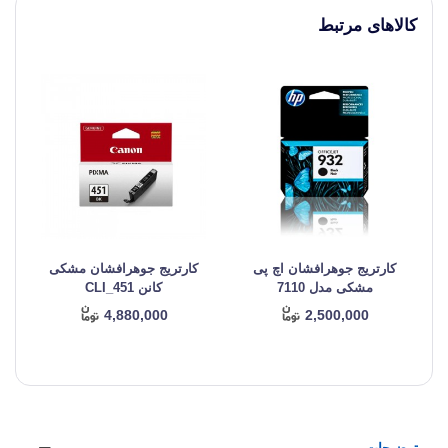
کالاهای مرتبط
کارتریج جوهرافشان اچ پی
کارتریج جوهرافشان مشکی
مشکی مدل 7110
کانن CLI_451
4,880,000
2,500,000
توضیحات