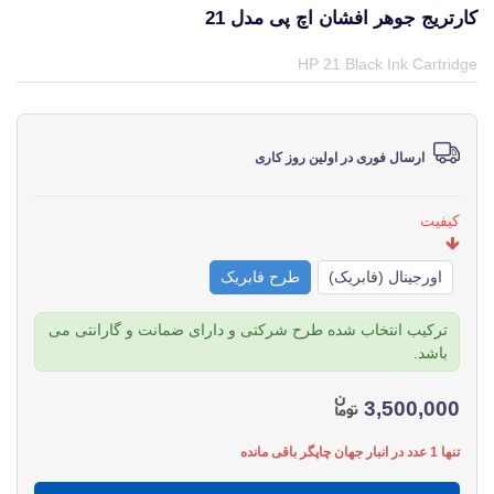
کارتریج جوهر افشان اچ پی مدل 21
قیمت و خرید و مشخصات کارتریج جوهر افشان اچ پی مدل 21 از برند اچ پی HP در جهان چاپگر
HP 21 Black Ink Cartridge
ارسال فوری در اولین روز کاری
کیفیت
اورجینال (فابریک)
طرح فابریک
ترکیب انتخاب شده طرح شرکتی و دارای ضمانت و گارانتی می
باشد.
3,500,000
تنها 1 عدد در انبار جهان چاپگر باقی مانده