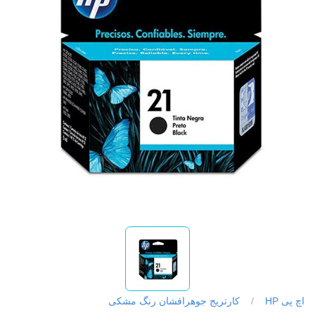
اچ پی HP
/
کارتریج جوهرافشان رنگ مشکی