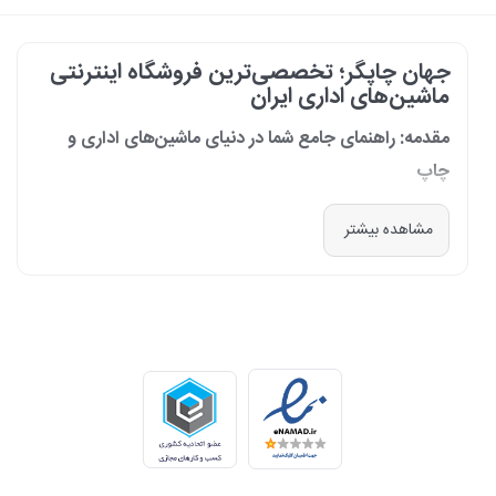
جهان چاپگر؛ تخصصی‌ترین فروشگاه اینترنتی
ماشین‌های اداری ایران
مقدمه: راهنمای جامع شما در دنیای ماشین‌های اداری و
چاپ
در دنیای پرشتاب امروز که کسب‌وکارها و سازمان‌ها برای افزایش بهره‌وری خود به
مشاهده بیشتر
فناوری‌های نوین وابسته‌اند، دسترسی به ابزارهای کارآمد و قابل اعتماد یک
ضرورت است. مجموعه جهان چاپگر از سال 1399 با درک عمیق این نیاز و با هدف
ایجاد یک مرجع تخصصی برای تأمین و پشتیبانی ماشین‌های اداری، فعالیت
خود را آغاز کرد. امروز، با افتخار خود را نه فقط یک فروشگاه، بلکه یک شریک
تجاری معتبر و تخصصی‌ترین مرکز آنلاین در این حوزه در ایران می‌دانیم. رسالت
ما، ارائه راهکارهای جامع، از مشاوره پیش از خرید تا پشتیبانی پس از فروش،
برای سازمان‌ها، شرکت‌ها و کاربران خانگی است.
طیف کاملی از محصولات برای هر نیازی
ما در جهان چاپگر، مجموعه‌ای گسترده از برترین برندهای جهانی را گرد هم
آورده‌ایم تا پاسخگوی هر نوع نیازی باشیم. تمرکز ما بر ارائه محصولاتی است که