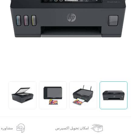
ک
ا
ا
امکان تحویل اکسپرس
مشاوره 24 ساعته