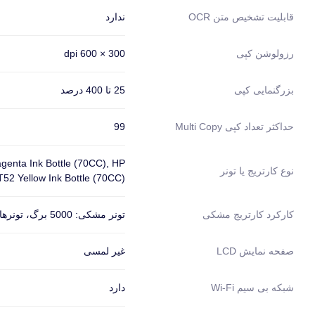
ندارد
قابلیت تشخیص متن OCR
300 × 600 dpi
رزولوشن کپی
25 تا 400 درصد
بزرگنمایی کپی
99
حداکثر تعداد کپی Multi Copy
genta Ink Bottle (70CC), HP
نوع کارتریج یا تونر
52 Yellow Ink Bottle (70CC)
تونر مشکی: 5000 برگ، تونرهای رنگی: 8000 برگ
کارکرد کارتریج مشکی
غیر لمسی
صفحه نمایش LCD
دارد
شبکه بی سیم Wi-Fi