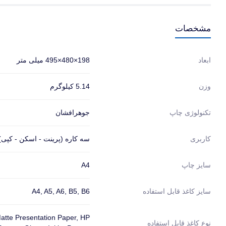
مشخصات
198×480×495 میلی متر
ابعاد
5.14 کیلوگرم
وزن
جوهرافشان
تکنولوژی چاپ
سه کاره (پرینت - اسکن - کپی)
کاربری
A4
سایز چاپ
A4, A5, A6, B5, B6
سایز کاغذ قابل استفاده
atte Presentation Paper, HP
نوع کاغذ قابل استفاده