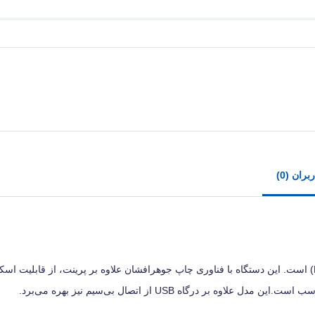
ران (0)
مدل «Ink Tank 515» از سری پرینتر‌های چندکاره‌ی شرکت «اچ پی» (HP) است. این دستگاه با فناوری چاپ جوهرافشان علاوه بر پرینت، از ق
درگاه USB از اتصال بی‌سیم نیز بهره می‌برد.