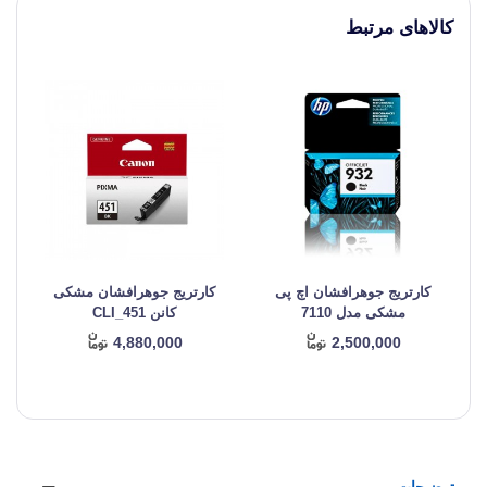
کالاهای مرتبط
کارتریج جوهرافشان اچ پی
کارتریج جوهرافشان مشکی
مشکی مدل 7110
کانن CLI_451
4,880,000
2,500,000
توضیحات