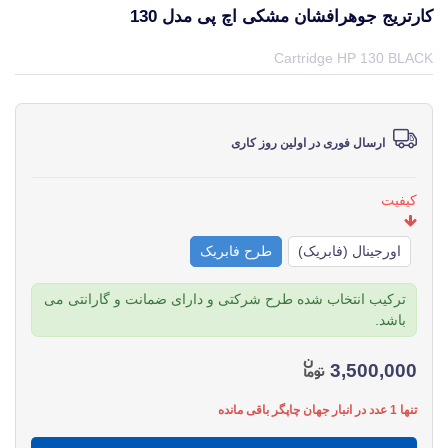
کارتریج جوهرافشان مشکی اچ پی مدل 130
قیمت و خرید و مشخصات کارتریج جوهرافشان مشکی اچ پی مدل 130 از برند اچ پی HP در جهان چاپگر
Cartridge HP 130 BLACK
ارسال فوری در اولین روز کاری
کیفیت
اورجینال (فابریک)
طرح فابریک
ترکیب انتخاب شده طرح شرکتی و دارای ضمانت و گارانتی می
باشد.
3,500,000
تنها 1 عدد در انبار جهان چاپگر باقی مانده