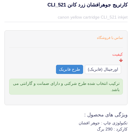
کارتریج جوهرافشان زرد کانن CLI_521
قیمت و خرید و مشخصات کارتریج جوهرافشان زرد کانن CLI_521 از برند در جهان چاپگر
canon yellow cartridge CLI_521 inkjet
تماس با فروشگاه
کیفیت
اورجینال (فابریک)
طرح فابریک
ترکیب انتخاب شده طرح شرکتی و دارای ضمانت و گارانتی می
باشد.
ویژگی های محصول :
تکنولوژی چاپ : جوهر افشان
کارکرد : 290 برگ