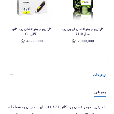
کارتریج جوهرافشان اچ پی زرد
کارتریج جوهرافشان زرد کانن
ک
مدل 7110
CLI_451
4,880,000
2,000,000
توضیحات
معرفی
با کارتریج جوهرافشان زرد کانن CLI_521، این اطمینان به شما داده