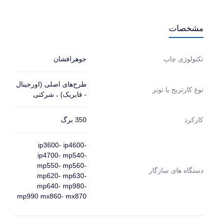
مشخصات
جوهرافشان
تکنولوژی چاپ
طرح‌های اصلی (اورجینال
نوع کارتریج یا تونر
- فابریک) ، شرکتی
350 برگ
کارکرد
ip3600- ip4600-
ip4700- mp540-
mp550- mp560-
دستگاه های سازگار
mp620- mp630-
mp640- mp980-
mp990 mx860- mx870