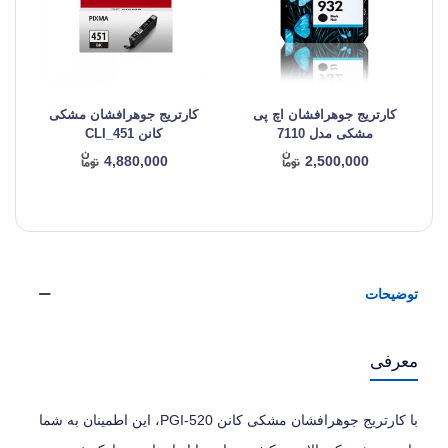
کارتریج جوهرافشان اچ پی
کارتریج جوهرافشان مشکی
مشکی مدل 7110
کانن CLI_451
4,880,000
2,500,000
توضیحات
معرفی
با کارتریج جوهرافشان مشکی کانن PGI-520، این اطمینان به شما