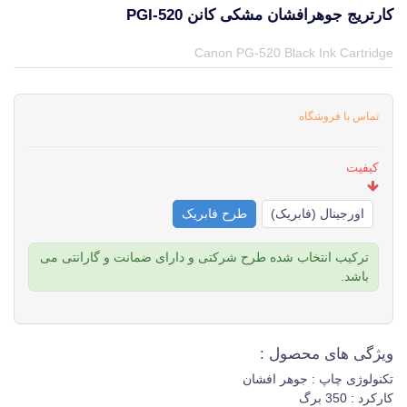
کارتریج جوهرافشان مشکی کانن PGI-520
قیمت و خرید و مشخصات کارتریج جوهرافشان مشکی کانن PGI-520 از برند کانن Canon در جهان چاپگر
Canon PG-520 Black Ink Cartridge
تماس با فروشگاه
کیفیت
اورجینال (فابریک)
طرح فابریک
ترکیب انتخاب شده طرح شرکتی و دارای ضمانت و گارانتی می
باشد.
ویژگی های محصول :
تکنولوژی چاپ : جوهر افشان
کارکرد : 350 برگ