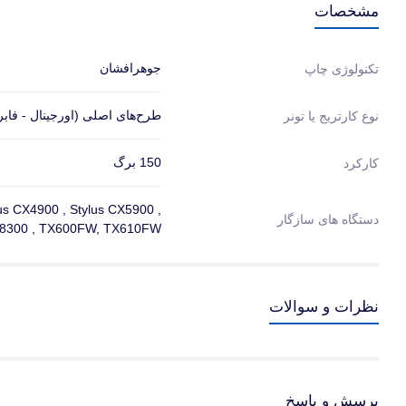
مشخصات
جوهرافشان
تکنولوژی چاپ
طرح‌های اصلی (اورجینال - فاب
نوع کارتریج یا تونر
150 برگ
کارکرد
lus CX4900 , Stylus CX5900 ,
دستگاه های سازگار
CX8300 , TX600FW, TX610FW,
نظرات و سوالات
پرسش و پاسخ