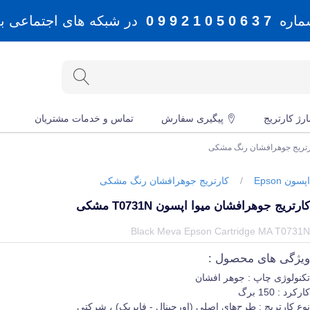
شماره
7 3 6 0 5 0 1 2 9 9 0
در شبکه های اجتماعی بله، 
رژ کارتریج
پیگیری سفارش
تماس و خدمات مشتریان
رتریج جوهرافشان رنگ مشکی
پسون Epson
/
کارتریج جوهرافشان رنگ مشکی
ارتریج جوهرافشان میوا اپسون T0731N مشکی
یمت و خرید و مشخصات کارتریج جوهرافشان میوا اپسون T0731N مشکی از برند اپسون Epson در جهان چاپگر
Black Meva Epson Cartridge MA T0731
یژگی های محصول :
کنولوژی چاپ : جوهر افشان
ارکرد : 150 برگ
وع کارتریج : طرح‌های اصلی (اورجینال - فابریک) ، شرکتی