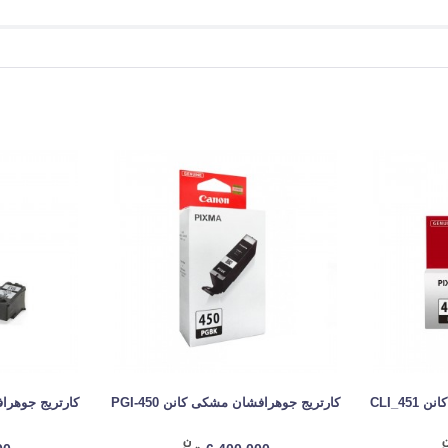
CLI_4
کارتریج جوهرافشان مشکی کانن PGI-450
کارتریج جوهرافش