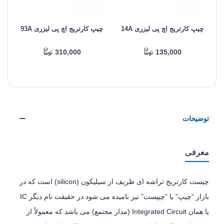
چیپ کارتریج اچ پی لیزری 14A
چیپ کارتریج اچ پی لیزری 93A
چ
310,000
135,000
توضیحات
معرفی
چیست کارتریج تراشه ای ظریف از سیلیکون (silicon) است که در
بازار “چیپ” یا “چیپست” نیز نامیده می‌ شود در حقیقت نام دیگر IC
یا همان Integrated Circuit (مدار مجتمع) می‌ باشد که معمولاً از