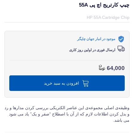
چیپ کارتریج اچ پی 55A
قیمت و خرید و مشخصات چیپ کارتریج اچ پی 55A از برند اچ پی HP در جهان چاپگر
HP 55A Cartridge Chip
موجود در انبار جهان چاپگر
ارسال فوری در اولین روز کاری
64,000
افزودن به سبد خرید
وظیفه‌ی اصلی مجموعه‌ی این عناصر الکتریکی بررسی کردن مدارها و رد
و بدل کردن اطلاعات لازم که از آن با اصطلاح “صفر و یک” یاد می‌ شود
می‌ باشد.