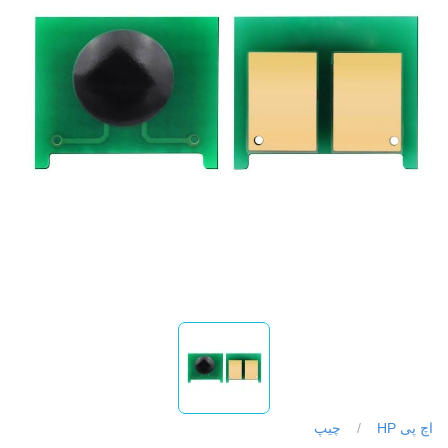
اچ پی HP
/
چیپ