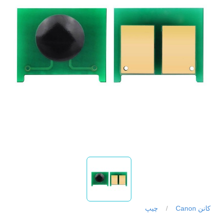
کانن Canon
/
چیپ