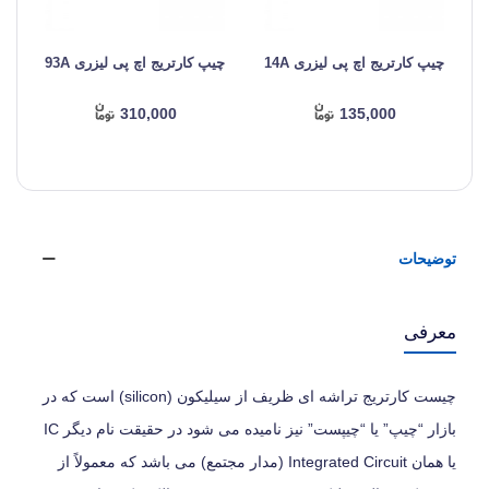
چیپ کارتریج اچ پی لیزری 14A
چیپ کارتریج اچ پی لیزری 93A
چ
310,000
135,000
توضیحات
معرفی
چیست کارتریج تراشه ای ظریف از سیلیکون (silicon) است که در
بازار “چیپ” یا “چیپست” نیز نامیده می‌ شود در حقیقت نام دیگر IC
یا همان Integrated Circuit (مدار مجتمع) می‌ باشد که معمولاً از