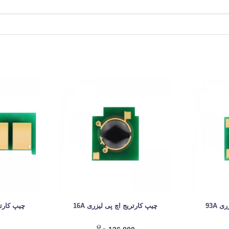
 93A
چیپ کارتریج اچ پی لیزری 16A
چیپ کارتری