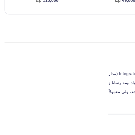
115,000
49,00
چیست کارتریج تراشه ای ظریف از سیلیکون (silicon) است که در بازار “چیپ” یا “چیپست” نیز نامیده می‌ شود در حقیقت نام دیگر IC یا همان Integrated Circuit (مدار
 نیمه‌ رسانا و
شد، ولی معمولاً