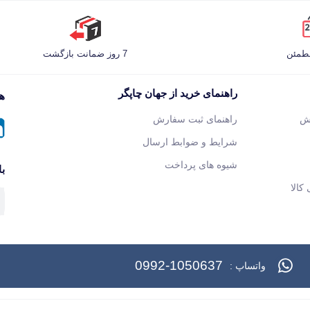
مطمئن
7 روز ضمانت بازگشت
راهنمای خرید از جهان چاپگر
هم
ش
راهنمای ثبت سفارش
شرایط و ضوابط ارسال
شیوه های پرداخت
با
کالا
0992-1050637
واتساپ :