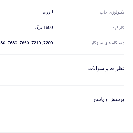
لیزری
تکنولوژی چاپ
1600 برگ
کارکرد
دستگاه های سازگار
7200, 7210, 7660, 7680, 8330, 8340, 8350, 8360, 8380, 8540, 8550, 8580
نظرات و سوالات
پرسش و پاسخ