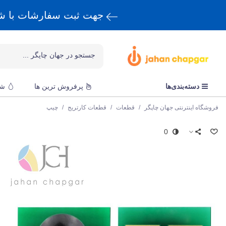
جهت ثبت سفارشات با 
دسته‌بندی‌ها
پرفروش ترین ها
شا
فروشگاه اینترنتی جهان چاپگر
/
قطعات
/
قطعات کارتریج
/
چیپ
0
ک
چ
ق
k
و
ا