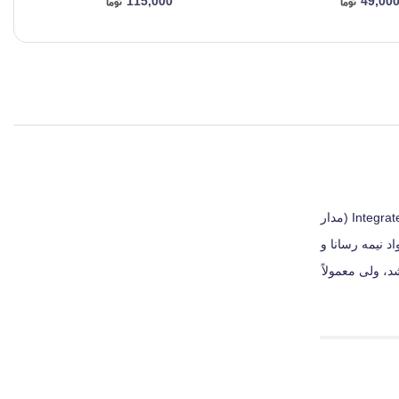
115,000
49,00
چیست کارتریج تراشه ای ظریف از سیلیکون (silicon) است که در بازار “چیپ” یا “چیپست” نیز نامیده می‌ شود در حقیقت نام دیگر IC یا همان Integrated Circuit (مدار
 نیمه‌ رسانا و
شد، ولی معمولاً