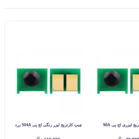
ج لیزری اچ پی 90A
چیپ کارتریج لیزر رنگی اچ پی 504A زرد
چیپ