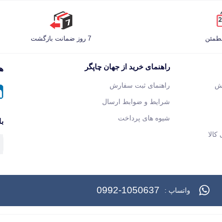
مطمئن
7 روز ضمانت بازگشت
راهنمای خرید از جهان چاپگر
هم
ش
راهنمای ثبت سفارش
شرایط و ضوابط ارسال
شیوه های پرداخت
با
کالا
0992-1050637
واتساپ :