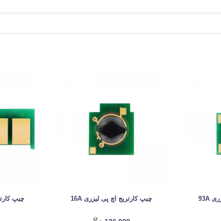
 93A
چیپ کارتریج اچ پی لیزری 16A
چیپ کارتری