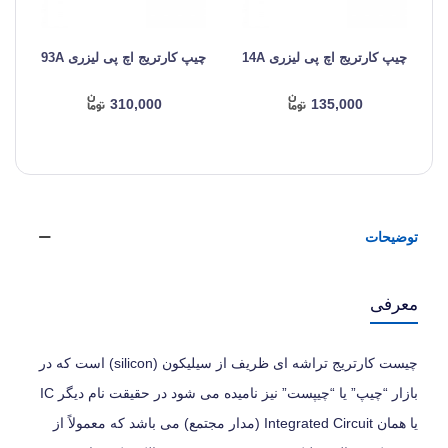
چیپ کارتریج اچ پی لیزری 14A
چیپ کارتریج اچ پی لیزری 93A
چ
310,000
135,000
توضیحات
معرفی
چیست کارتریج تراشه ای ظریف از سیلیکون (silicon) است که در
بازار “چیپ” یا “چیپست” نیز نامیده می‌ شود در حقیقت نام دیگر IC
یا همان Integrated Circuit (مدار مجتمع) می‌ باشد که معمولاً از