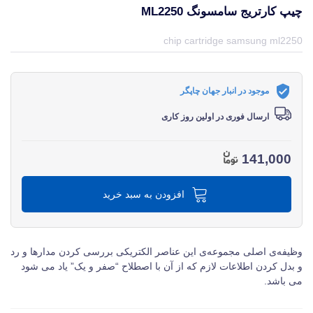
چیپ کارتریج سامسونگ ML2250
قیمت و خرید و مشخصات چیپ کارتریج سامسونگ Ml2250 از برند سامسونگ Samsung در جهان چاپگر
chip cartridge samsung ml2250
موجود در انبار جهان چاپگر
ارسال فوری در اولین روز کاری
141,000
افزودن به سبد خرید
وظیفه‌ی اصلی مجموعه‌ی این عناصر الکتریکی بررسی کردن مدارها و رد
و بدل کردن اطلاعات لازم که از آن با اصطلاح “صفر و یک” یاد می‌ شود
می‌ باشد.