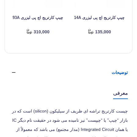
چیپ کارتریج اچ پی لیزری 14A
چیپ کارتریج اچ پی لیزری 93A
چ
310,000
135,000
توضیحات
معرفی
چیست کارتریج تراشه ای ظریف از سیلیکون (silicon) است که در
بازار “چیپ” یا “چیپست” نیز نامیده می‌ شود در حقیقت نام دیگر IC
یا همان Integrated Circuit (مدار مجتمع) می‌ باشد که معمولاً از