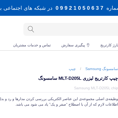
شماره
7 3 6 0 5 0 1 2 9 9 0
در شبکه های اجتماعی بله، 
رژ کارتریج
پیگیری سفارش
تماس و خدمات مشتریان
امسونگ Samsung
/
چیپ
یپ کارتریج لیزری MLT-D205L سامسونگ
یمت و خرید و مشخصات چیپ کارتریج لیزری MLT-D205L سامسونگ از برند سامسونگ Samsung در جهان چاپگر
Samsung MLT-D205L chi
ظیفه‌ی اصلی مجموعه‌ی این عناصر الکتریکی بررسی کردن مدارها و رد و بد
طلاعات لازم که از آن با اصطلاح “صفر و یک” یاد می‌ شود می‌ باشد.