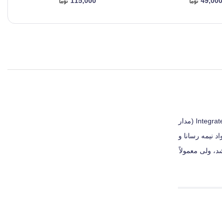
115,000
49,00
چیست کارتریج تراشه ای ظریف از سیلیکون (silicon) است که در بازار “چیپ” یا “چیپست” نیز نامیده می‌ شود در حقیقت نام دیگر IC یا همان Integrated Circuit (مدار
 نیمه‌ رسانا و
شد، ولی معمولاً