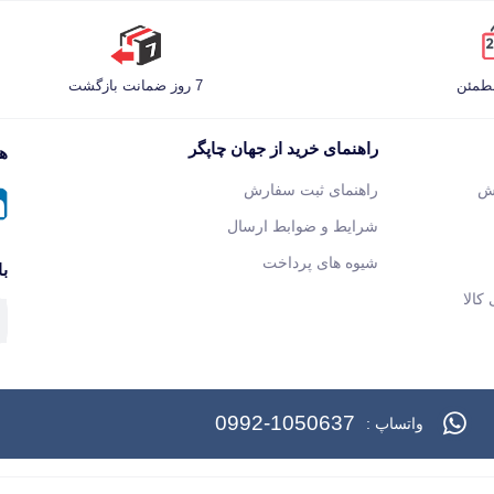
مطمئن
7 روز ضمانت بازگشت
راهنمای خرید از جهان چاپگر
هم
ش
راهنمای ثبت سفارش
شرایط و ضوابط ارسال
شیوه های پرداخت
با
کالا
0992-1050637
واتساپ :