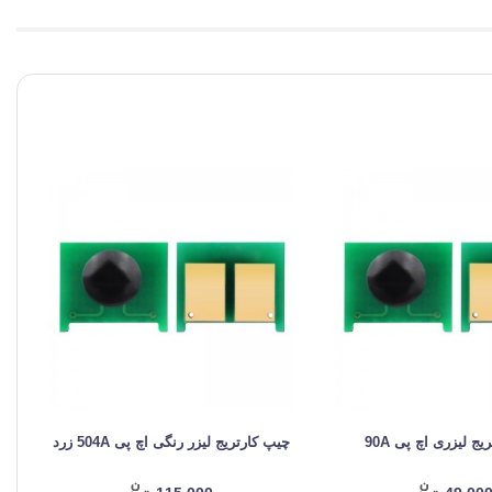
ج لیزری اچ پی 90A
چیپ کارتریج لیزر رنگی اچ پی 504A زرد
چیپ