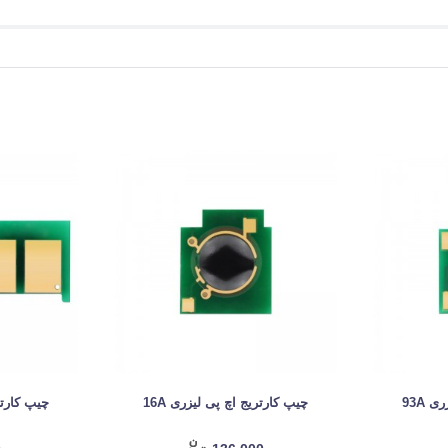
 93A
چیپ کارتریج اچ پی لیزری 16A
چیپ کارتری