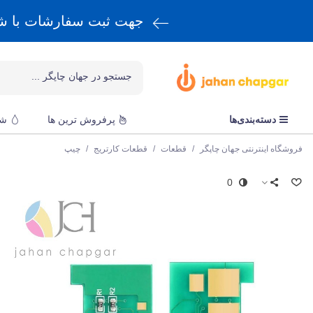
جهت ثبت سفارشات با 
دسته‌بندی‌ها
پرفروش ترین ها
شا
فروشگاه اینترنتی جهان چاپگر
/
قطعات
/
قطعات کارتریج
/
چیپ
0
س
چ
ق
p
و
ا