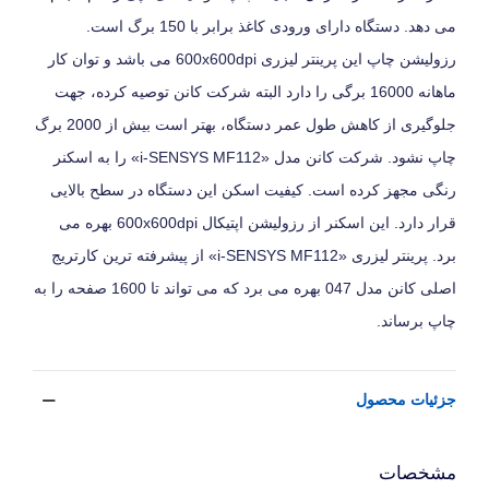
می دهد. دستگاه دارای ورودی کاغذ برابر با 150 برگ است.
رزولیشن چاپ این پرینتر لیزری 600x600dpi می باشد و توان کار
ماهانه 16000 برگی را دارد البته شرکت کانن توصیه کرده، جهت
جلوگیری از کاهش طول عمر دستگاه، بهتر است بیش از 2000 برگ
چاپ نشود. شرکت کانن مدل «i-SENSYS MF112» را به اسکنر
رنگی مجهز کرده است. کیفیت اسکن این دستگاه در سطح بالایی
قرار دارد. این اسکنر از رزولیشن اپتیکال 600x600dpi بهره می
برد. پرینتر لیزری «i-SENSYS MF112» از پیشرفته ترین کارتریج
اصلی کانن مدل 047 بهره می برد که می تواند تا 1600 صفحه را به
چاپ برساند.
جزئیات محصول
مشخصات