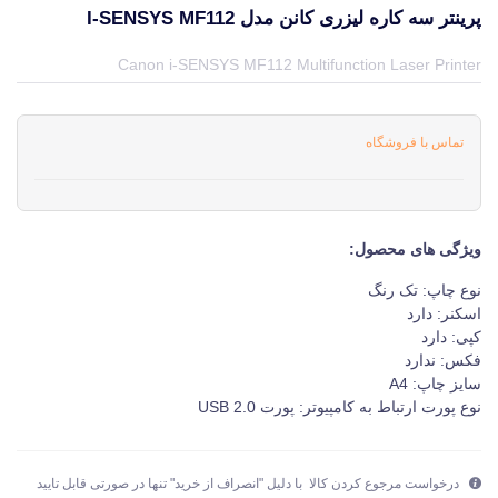
پرینتر سه کاره لیزری کانن مدل I-SENSYS MF112
قیمت و خرید و مشخصات پرینتر سه کاره لیزری کانن مدل i-SENSYS MF112 از برند کانن Canon در جهان چاپگر
Canon i-SENSYS MF112 Multifunction Laser Printer
تماس با فروشگاه
ویژگی های محصول:
نوع چاپ: تک رنگ
اسکنر: دارد
کپی: دارد
فکس: ندارد
سایز چاپ: A4
نوع پورت ارتباط به کامپیوتر: پورت USB 2.0
درخواست مرجوع کردن کالا با دلیل "انصراف از خرید" تنها در صورتی قابل تایید