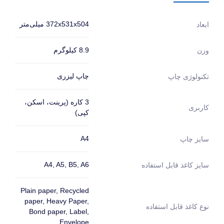
372x531x504 میلی‌متر
ابعاد
8.9 کیلوگرم
وزن
چاپ لیزری
تکنولوژی چاپ
3 کاره (پرینت، اسکن،
کاربری
کپی)
A4
سایز چاپ
A4, A5, B5, A6
سایز کاغذ قابل استفاده
Plain paper, Recycled
paper, Heavy Paper,
نوع کاغذ قابل استفاده
Bond paper, Label,
Envelope