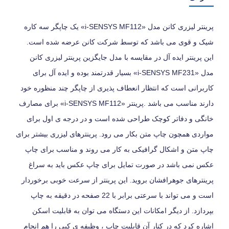
پرینتر لیزری کانن مدل «i-SENSYS MF112» یک چاپگر سه کاره
شیک و قوی می باشد که توسط شرکت کانن عرضه شده است.
این پرینتر ایده آل در مقایسه با مدل جایگزین پرینتر لیزری کانن
مدل «i-SENSYS MF231» بسیار قدرتمند بوده و ایده آل برای
کاربرانی است که انتظار انعطاف پذیری از چاپگر چند منظوره خود
دارند مناسب می باشد .پرینتر «i-SENSYS MF112» برای مصارف
خانگی و دفاتر کوچک طراحی شده است و در درجه ی اول برای
مواردی همچون چاپ متن بکار می رود. پرینترهای لیزری بیشتر برای
چاپ متن و اشکال گرافیکی به کار می روند و مناسب برای چاپ
عکس نمی باشد در صورت تمایل برای چاپ عکس باید به سراغ
پرینترهای جوهرافشان بروید. این پرینتر از سرعت خوبی برخوردار
است و می تواند با سرعتی برابر با 22 صفحه در دقیقه به چاپ
بپردازد. از دیگر امکانات این دستگاه می توان به قابلیت اسکن
اشاره کرد که در کنار آن قابلیت چاپ ، وظیفه ی کپی را هم انجام