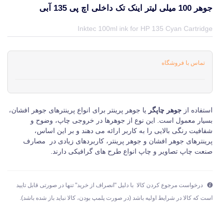
جوهر 100 میلی لیتر اینک تک داخلی اچ پی 135 آبی
قیمت و خرید و مشخصات جوهر 100 میلی لیتر اینک تک داخلی اچ پی 135 آبی از برند اینک تک InkTec در جهان چاپگر
Inktec 100ml ink for HP 135 Cyan Cartridge
تماس با فروشگاه
استفاده از
جوهر چاپگر
یا جوهر پرینتر برای انواع پرینترهای جوهر افشان،
بسیار معمول است. این نوع از جوهرها در خروجی چاپ، وضوح و
شفافیت رنگی بالایی را به کاربر ارائه می دهند و بر این اساس،
پرینترهای جوهر افشان و جوهر پرینتر، کاربردهای زیادی در مصارف
صنعت چاپ تصاویر و چاپ انواع طرح های گرافیکی دارند.
درخواست مرجوع کردن کالا با دلیل "انصراف از خرید" تنها در صورتی قابل تایید
است که کالا در شرایط اولیه باشد (در صورت پلمپ بودن، کالا نباید باز شده باشد).