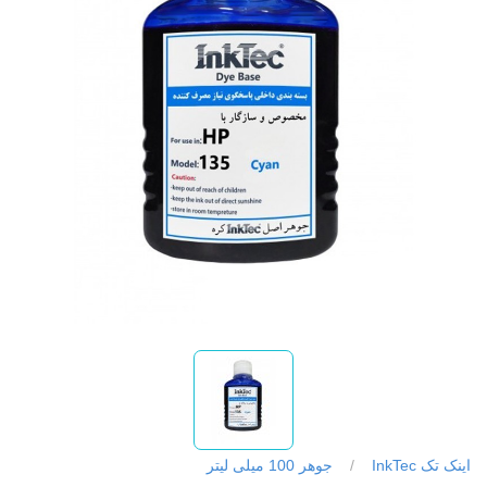
اینک تک InkTec
/
جوهر 100 میلی لیتر