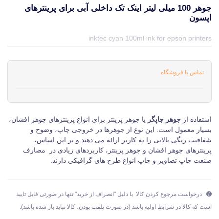
جوهر 100 میلی لیتر اینک تک داخلی آبی برای پرینترهای
اپسون
قیمت و خرید و مشخصات جوهر 100 میلی لیتر اینک تک داخلی آبی برای پرینترهای اپسون از برند اینک تک InkTec در جهان چاپگر
inktec cyan 100ml ink for epson printers
تماس با فروشگاه
استفاده از
جوهر چاپگر
یا جوهر پرینتر برای انواع پرینترهای جوهر افشان،
بسیار معمول است. این نوع از جوهرها در خروجی چاپ، وضوح و
شفافیت رنگی بالایی را به کاربر ارائه می دهند و بر این اساس،
پرینترهای جوهر افشان و جوهر پرینتر، کاربردهای زیادی در مصارف
صنعت چاپ تصاویر و چاپ انواع طرح های گرافیکی دارند.
درخواست مرجوع کردن کالا با دلیل "انصراف از خرید" تنها در صورتی قابل تایید
است که کالا در شرایط اولیه باشد (در صورت پلمپ بودن، کالا نباید باز شده باشد).