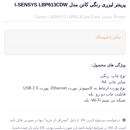
پرینتر لیزری رنگی کانن مدل I-SENSYS LBP613CDW
قیمت و خرید و مشخصات پرینتر لیزری رنگی کانن مدل i-SENSYS LBP613Cdw از برند کانن Canon در جهان چاپگر
Canon i-SENSYS LBP613Cdw Color Laser Printer
تماس با فروشگاه
ویژگی های محصول:
نوع چاپ: رنگی
سایز چاپ: A4
نوع پورت ارتباط به کامپیوتر: پورت Ethernet، پورت USB 2.0
قابلیت چاپ دو رو: بله
شبکه بی سیم Wi-Fi: بله
درخواست مرجوع کردن کالا با دلیل "انصراف از خرید" تنها در صورتی قابل تایید
است که کالا در شرایط اولیه باشد (در صورت پلمپ بودن، کالا نباید باز شده باشد).