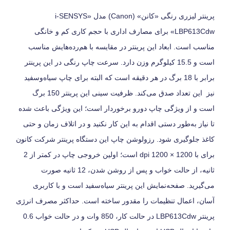
پرینتر لیزری رنگی «کانن» (Canon) مدل «i-SENSYS
LBP613Cdw» برای مصارف اداری با حجم کاری کم و خانگی
مناسب است. ابعاد این پرینتر در مقایسه با هم‌رده‌هایش مناسب
است و 15.5 کیلوگرم وزن دارد. سرعت چاپ رنگی در این پرینتر
برابر با 18 برگ در هر دقیقه است که البته برای چاپ سیاه‌وسفید
نیز این تعداد صدق می‌کند. ظرفیت سینی این پرینتر 150 برگ
است و از ویژگی چاپ دورو برخوردار است؛ این ویژگی باعث شده
تا نیاز به‌طور دستی اقدام به این کار نکنید و در اتلاف زمان و حتی
کاغذ جلوگیری شود. رزولوشن چاپ این دستگاه پرینتر شرکت کانون
برای با 1200 × 1200 dpi است؛ اولین خروجی چاپ در کمتر از 2
ثانیه، از حالت خواب و پس از روشن شدن، 12 ثانیه صورت
می‌گیرید. صفحه‌نمایش این پرینتر سیاه‌سفید است و با کاربری
آسان، اعمال تنظیمات را مقدور ساخته است. حداکثر مصرف انرژی
پرینتر LBP613Cdw در حالت کار، 850 وات و در حالت خواب 0.6