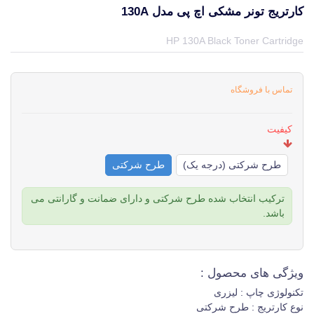
کارتریج تونر مشکی اچ پی مدل 130A
قیمت و خرید و مشخصات کارتریج تونر مشکی اچ پی مدل 130A از برند اچ پی HP در جهان چاپگر
HP 130A Black Toner Cartridge
تماس با فروشگاه
کیفیت
طرح شرکتی (درجه یک)
طرح شرکتی
ترکیب انتخاب شده طرح شرکتی و دارای ضمانت و گارانتی می
باشد.
ویژگی های محصول :
تکنولوژی چاپ : لیزری
نوع کارتریج : طرح شرکتی