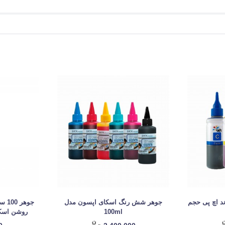
 4 رنگ برند اچ پی حجم
جوهر شش رنگ اسکای اپسون مدل
جوه
100ml
روشن اسکا