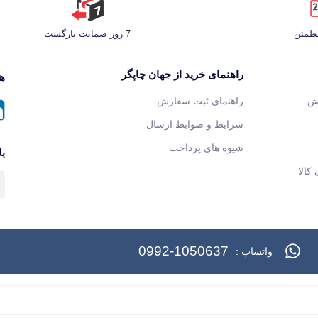
مطمئن
7 روز ضمانت بازگشت
راهنمای خرید از جهان چاپگر
هم
ش
راهنمای ثبت سفارش
شرایط و ضوابط ارسال
شیوه های پرداخت
با
کالا
0992-1050637
واتساپ :