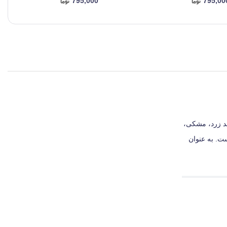
795,000
795,00
ند زرد، مشکی،
اربر متفاوت است. به عنوان